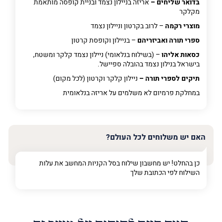
בדואר שליחים –
אריזה בניילון נצמד ובניית קופסה מותאמת
מקלקר
מוצרי רקמה
– לרוב בקרטון וניילון נצמד
ספרי תורה ואביזריהם
– בניילון וקופסת קרטון
כסאות אליהו
– (בשילוח בנלאומי) ניילון נצמד קלקר ומשטח,
בישראל בנילון נצמד בהובלה ספיישל.
תיקים לספרי תורה –
ניילון קלקר וקרטון (לכל מקום)
במחלקת פרמיום
לא משלמים על אריזה בנלאומית
האם יש משלוחים לכל העולם?
כן בהחלט! יש מחשבון שילוח בסל הקניות המחשב את עלות
השילוח לפי הכתובת שלך