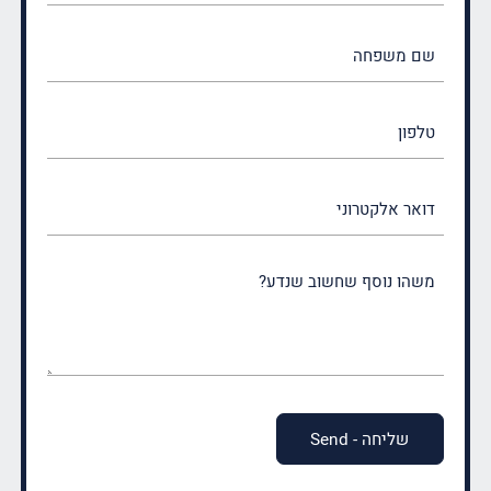
(חובה)
שם
משפחה
(חובה)
טלפון
דואר
אלקטרוני
משהו
נוסף
שחשוב
שנדע?
(חובה)