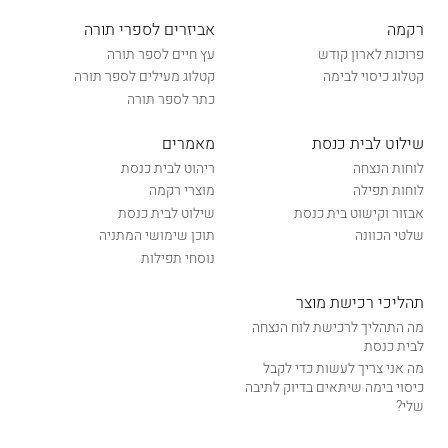
רקמה
אביזרים לספרי תורה
פרוכות לארון קודש
עץ חיים לספר תורה
קטלוג כיסוי לבימה
קטלוג מעילים לספר תורה
כתר לספר תורה
שילוט לבית כנסת
מאמרים
לוחות הנצחה
ריהוט לבית כנסת
לוחות תפילה
מוצרי רקמה
אבזור וקישוט בית כנסת
שילוט לבית כנסת
שלטי הכוונה
תוכן שימושי המתניה
נוסחי תפילות
תהליכי רכישת מוצר
מה התהליך לרכישת לוח הנצחה
לבית כנסת
מה אני צריך לעשות כדי לקבל
כיסוי בימה שיתאים בדיוק לתיבה
שלי?