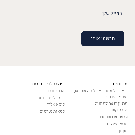
האימייל
שלך
(חובה)
אודותינו
ריהוט לבית כנסת
הפיד של מתניה – כל מה שחדש,
ארון קודש
מעניין ועדכני
בימה לבית כנסת
סרטון הגעה למתניה
כיסא אליהו
יצירת קשר
כסאות נערמים
פרויקטים שעשינו
תנאי משלוח
תקנון