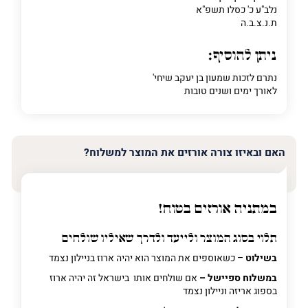
נלב"ע כ' כסלו תשפ"א
ת.נ.צ.ב.ה
ניתן להוסיף:
נתרם לזכות שמעון בן יעקב שיחי'
לאורך ימים ושנים טובות
האם ובאיזו צורה אורזים את המוצר למשלוח?
במתניה אורזים בטוח!
תלוי בסוג המוצר ולייעד ולדרך שאיליו שולחים
בשילוט
– כשאוספים את המוצר הוא יהיה ארוז בניילון נצמד
במשלוח ספיישל –
אם שולחים אותו בישראל זה יהיה ארוז
בספוג אריזה וניילון נצמד