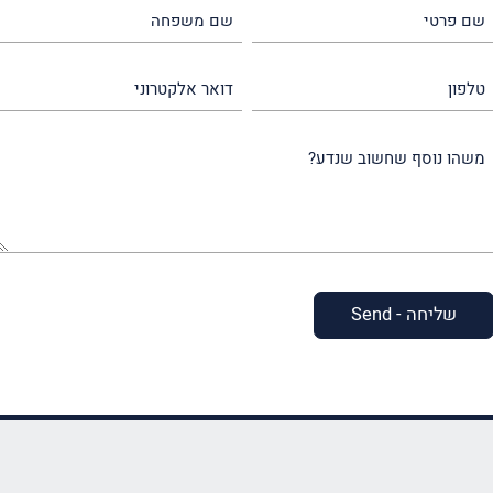
שם
שם
פרטי
משפחה
(חובה)
(חובה)
טלפון
דואר
אלקטרוני
משהו
נוסף
שחשוב
שנדע?
(חובה)