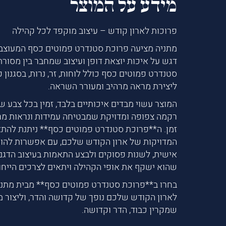
מידע על המוצר
פרוכות לארון קודש – עיצוב מוקפד לכל קהילה
מתניה מציעה פרוכת סטנדרט פמוטים כסף המעוצב 
דגש על איכות יוצאת דופן ועיצוב שמחבר בין מסורת 
סטנדרט פמוטים כסף כולל לוחות, זר, נרות, בסגנון ק
ליצירת מראה מרהיב ומעורר השראה.
המוצר עשוי מבדים איכותיים בלבד, זמין בכל צבע ש
רקמה צפופה ומדויקת שמבטיחה עמידות ונראות מ
זמן. ה**פרוכת סטנדרט פמוטים כסף** ניתנת להת
המדויקות של ארון הקודש שלכם, עם אפשרות להו
אישית, לשנות פסוקים ולבצע התאמות בעיצוב הדגם 
שהוא ישקף את אופי הקהילה ויתאים לצרכים הייחו
בחרו ב**פרוכת סטנדרט פמוטים כסף** מבית מתני
לארון הקודש שלכם נופך של קדושה והדר, וליצור 
שמקרין כבוד, הדר וקדושה.