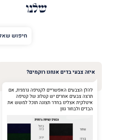
שלנו
השם
שלך
טלפון
(חובה)
איזה צבעי בדים אנחנו רוקמים?
להלן הצבעים האפשריים לקטיפה גרמנית, אם
פרט
תרצה צבעים אחרים יש קטלוג של קטיפה
על
איטלקית אצלינו בחדר תצוגה תוכל למשש את
מה
הבדים ולבחור גוון
מדובר
פרט על מה מדוב