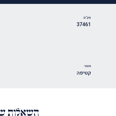
מק"ט:
37461
חומר:
קטיפה
השאלות של