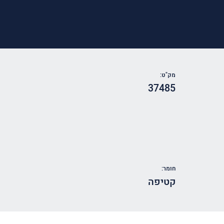
מק"ט:
37485
חומר:
קטיפה