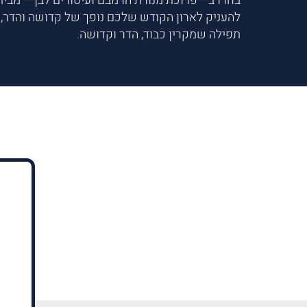
בחרו ב**פרוכת מנורת הרמבם ועיטורים לבן** מבית
להעניק לארון הקודש שלכם נופך של קדושה והדר, ו
תפילה שמקרין כבוד, הדר וקדושה.