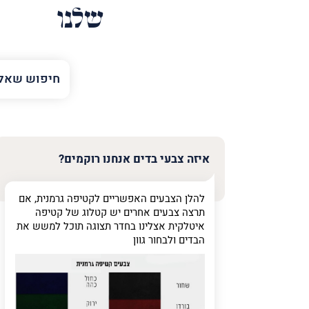
שלנו
השם
שלך
טלפון
(חובה)
איזה צבעי בדים אנחנו רוקמים?
להלן הצבעים האפשריים לקטיפה גרמנית, אם
פרט
תרצה צבעים אחרים יש קטלוג של קטיפה
על
איטלקית אצלינו בחדר תצוגה תוכל למשש את
מה
הבדים ולבחור גוון
מדובר
פרט על מה מדוב