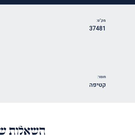
מק"ט:
37481
חומר:
קטיפה
השאלות של