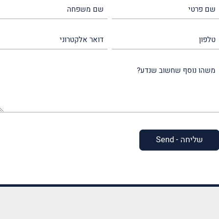
שם
שם
פרטי
משפחה
(חובה)
(חובה)
טלפון
דואר
אלקטרוני
משהו
נוסף
שחשוב
שנדע?
(חובה)