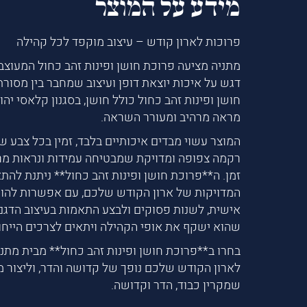
מידע על המוצר
פרוכות לארון קודש – עיצוב מוקפד לכל קהילה
מתניה מציעה פרוכת חושן ופינות זהב כחול המעוצב
דגש על איכות יוצאת דופן ועיצוב שמחבר בין מסורת 
חושן ופינות זהב כחול כולל חושן, בסגנון קלאסי יהו
מראה מרהיב ומעורר השראה.
המוצר עשוי מבדים איכותיים בלבד, זמין בכל צבע ש
רקמה צפופה ומדויקת שמבטיחה עמידות ונראות מ
זמן. ה**פרוכת חושן ופינות זהב כחול** ניתנת להת
המדויקות של ארון הקודש שלכם, עם אפשרות להו
אישית, לשנות פסוקים ולבצע התאמות בעיצוב הדגם 
שהוא ישקף את אופי הקהילה ויתאים לצרכים הייחו
בחרו ב**פרוכת חושן ופינות זהב כחול** מבית מתני
לארון הקודש שלכם נופך של קדושה והדר, וליצור 
שמקרין כבוד, הדר וקדושה.