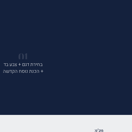
בחירת דגם + צבע בד
+ הכנת נוסח הקדשה
מק"ט: