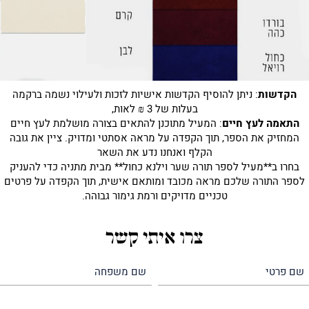
הקדשות
: ניתן להוסיף הקדשות אישיות לזכות ולעילוי נשמה ברקמה
בעלות של 3 ₪ לאות,
התאמה לעץ חיים
: המעיל מתוכנן להתאים בצורה מושלמת לעץ חיים
המחזיק את הספר, תוך הקפדה על מראה אסתטי ומדויק. ציין את גובה
הקלף ואנחנו נדע את השאר
בחרו ב**מעיל לספר תורה שער וילנא כחול** מבית מתניה כדי להעניק
לספר התורה שלכם מראה מכובד ומותאם אישית, תוך הקפדה על פרטים
טכניים מדויקים ורמת גימור גבוהה.
צרו איתי קשר
שם
שם
פרטי
משפחה
(חובה)
(חובה)
טלפון
דואר