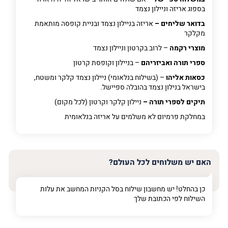
בספוג אריזה וניילון נצמד
בדואר שליחים –
אריזה בניילון נצמד ובניית קופסה מותאמת
מקלקר
מוצרי רקמה
– לרוב בקרטון וניילון נצמד
ספרי תורה ואביזריהם
– בניילון וקופסת קרטון
כסאות אליהו
– (בשילוח בנלאומי) ניילון נצמד קלקר ומשטח,
בישראל בנילון נצמד בהובלה ספיישל.
תיקים לספרי תורה –
ניילון קלקר וקרטון (לכל מקום)
במחלקת פרמיום
לא משלמים על אריזה בנלאומית
האם יש משלוחים לכל העולם?
כן בהחלט! יש מחשבון שילוח בסל הקניות המחשב את עלות
השילוח לפי הכתובת שלך