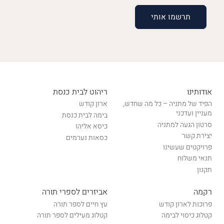
אודותינו
ריהוט לבית כנסת
הפיד של מתניה – כל מה שחדש,
ארון קודש
מעניין ועדכני
בימה לבית כנסת
סרטון הגעה למתניה
כיסא אליהו
יצירת קשר
כסאות נערמים
פרויקטים שעשינו
תנאי משלוח
תקנון
רקמה
אביזרים לספרי תורה
פרוכות לארון קודש
עץ חיים לספר תורה
קטלוג כיסוי לבימה
קטלוג מעילים לספר תורה