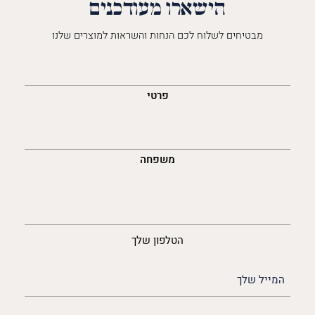
הישארו מעודכנים
מבטיחים לשלוח לכם הנחות והשראות למוצרים שלנו
השםש
לך
פרטי
משפחה
נייד
הטלפון שלך
האימייל
שלך
(חובה)