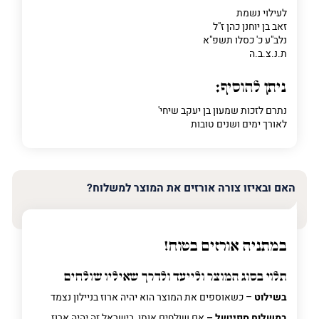
לעילוי נשמת
זאב בן יוחנן כהן ז"ל
נלב"ע כ' כסלו תשפ"א
ת.נ.צ.ב.ה
ניתן להוסיף:
נתרם לזכות שמעון בן יעקב שיחי'
לאורך ימים ושנים טובות
האם ובאיזו צורה אורזים את המוצר למשלוח?
במתניה אורזים בטוח!
תלוי בסוג המוצר ולייעד ולדרך שאיליו שולחים
בשילוט
– כשאוספים את המוצר הוא יהיה ארוז בניילון נצמד
במשלוח ספיישל –
אם שולחים אותו בישראל זה יהיה ארוז