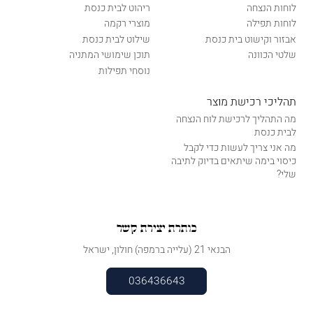
לוחות הנצחה
ריהוט לבית כנסת
לוחות תפילה
מוצרי רקמה
אבזור וקישוט בית כנסת
שילוט לבית כנסת
שלטי הכוונה
תוכן שימושי המתניה
נוסחי תפילות
תהליכי רכישת מוצר
מה התהליך לרכישת לוח הנצחה
לבית כנסת
מה אני צריך לעשות כדי לקבל
כיסוי בימה שיתאים בדיוק לתיבה
שלי?
כותרת יצירת קשר
הבנאי 21 (עלייה ברמפה) חולון, ישראל
036436643