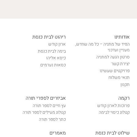
אודותינו
ריהוט לבית כנסת
הפיד של מתניה – כל מה שחדש,
ארון קודש
מעניין ועדכני
בימה לבית כנסת
סרטון הגעה למתניה
כיסא אליהו
יצירת קשר
כסאות נערמים
פרויקטים שעשינו
תנאי משלוח
תקנון
רקמה
אביזרים לספרי תורה
פרוכות לארון קודש
עץ חיים לספר תורה
קטלוג כיסוי לבימה
קטלוג מעילים לספר תורה
כתר לספר תורה
שילוט לבית כנסת
מאמרים