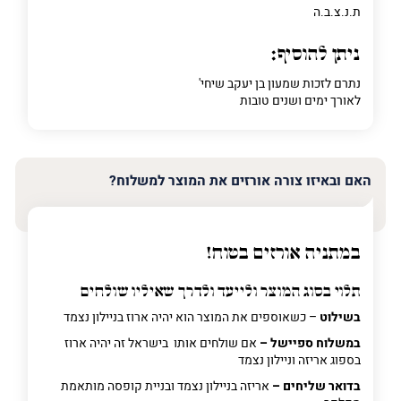
ת.נ.צ.ב.ה
ניתן להוסיף:
נתרם לזכות שמעון בן יעקב שיחי'
לאורך ימים ושנים טובות
האם ובאיזו צורה אורזים את המוצר למשלוח?
במתניה אורזים בטוח!
תלוי בסוג המוצר ולייעד ולדרך שאיליו שולחים
בשילוט
– כשאוספים את המוצר הוא יהיה ארוז בניילון נצמד
במשלוח ספיישל –
אם שולחים אותו בישראל זה יהיה ארוז
בספוג אריזה וניילון נצמד
בדואר שליחים –
אריזה בניילון נצמד ובניית קופסה מותאמת