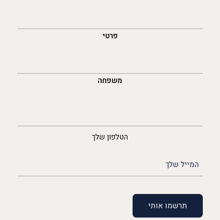
השםש
לך
פרטי
משפחה
נייד
הטלפון שלך
האימייל
שלך
(חובה)