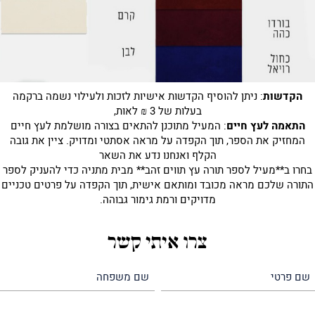
הקדשות
: ניתן להוסיף הקדשות אישיות לזכות ולעילוי נשמה ברקמה
בעלות של 3 ₪ לאות,
התאמה לעץ חיים
: המעיל מתוכנן להתאים בצורה מושלמת לעץ חיים
המחזיק את הספר, תוך הקפדה על מראה אסתטי ומדויק. ציין את גובה
הקלף ואנחנו נדע את השאר
בחרו ב**מעיל לספר תורה עץ תווים זהב** מבית מתניה כדי להעניק לספר
התורה שלכם מראה מכובד ומותאם אישית, תוך הקפדה על פרטים טכניים
מדויקים ורמת גימור גבוהה.
צרו איתי קשר
שם
שם
פרטי
משפחה
(חובה)
(חובה)
טלפון
דואר