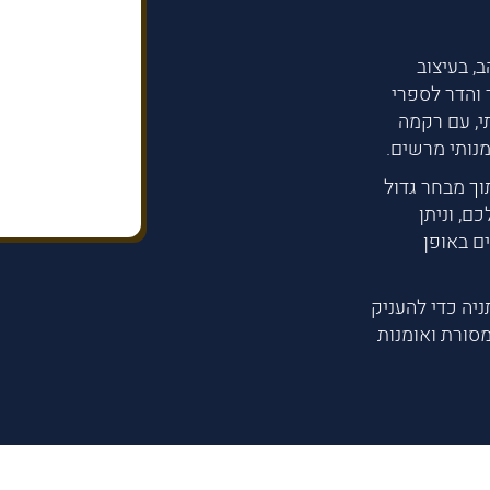
, בעיצוב
 והדר לספרי
י, עם רקמה
נותי מרשים.
וך מבחר גדול
ם, וניתן
ם באופן
יה כדי להעניק
סורת ואומנות