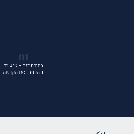
בחירת דגם + צבע בד
+ הכנת נוסח הקדשה
מק"ט: