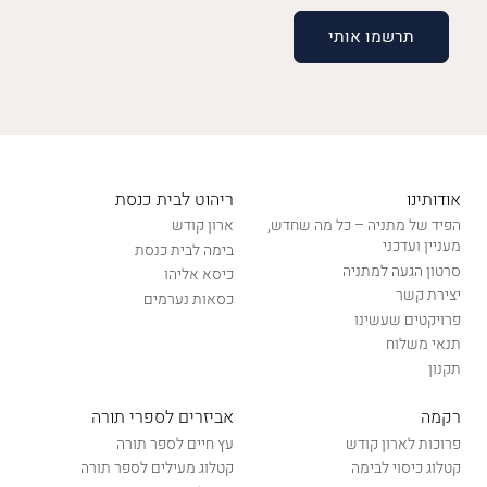
אודותינו
ריהוט לבית כנסת
הפיד של מתניה – כל מה שחדש,
ארון קודש
מעניין ועדכני
בימה לבית כנסת
סרטון הגעה למתניה
כיסא אליהו
יצירת קשר
כסאות נערמים
פרויקטים שעשינו
תנאי משלוח
תקנון
רקמה
אביזרים לספרי תורה
פרוכות לארון קודש
עץ חיים לספר תורה
קטלוג כיסוי לבימה
קטלוג מעילים לספר תורה