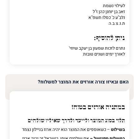
לעילוי נשמת
זאב בן יוחנן כהן ז"ל
נלב"ע כ' כסלו תשפ"א
ת.נ.צ.ב.ה
ניתן להוסיף:
נתרם לזכות שמעון בן יעקב שיחי'
לאורך ימים ושנים טובות
האם ובאיזו צורה אורזים את המוצר למשלוח?
במתניה אורזים בטוח!
תלוי בסוג המוצר ולייעד ולדרך שאיליו שולחים
בשילוט
– כשאוספים את המוצר הוא יהיה ארוז בניילון נצמד
במשלוח ספיישל –
אם שולחים אותו בישראל זה יהיה ארוז