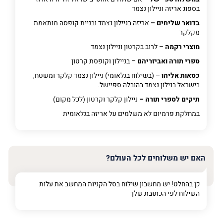
בספוג אריזה וניילון נצמד
בדואר שליחים –
אריזה בניילון נצמד ובניית קופסה מותאמת
מקלקר
מוצרי רקמה
– לרוב בקרטון וניילון נצמד
ספרי תורה ואביזריהם
– בניילון וקופסת קרטון
כסאות אליהו
– (בשילוח בנלאומי) ניילון נצמד קלקר ומשטח,
בישראל בנילון נצמד בהובלה ספיישל.
תיקים לספרי תורה –
ניילון קלקר וקרטון (לכל מקום)
במחלקת פרמיום
לא משלמים על אריזה בנלאומית
האם יש משלוחים לכל העולם?
כן בהחלט! יש מחשבון שילוח בסל הקניות המחשב את עלות
השילוח לפי הכתובת שלך