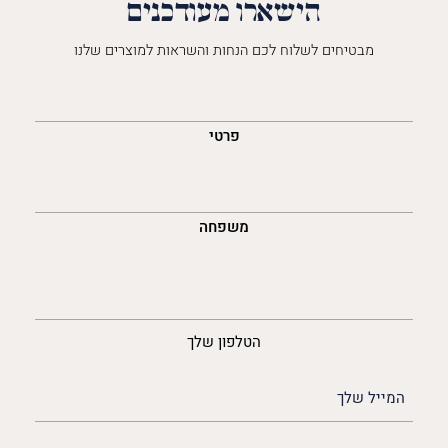
הישארו מעודכנים
מבטיחים לשלוח לכם הנחות והשראות למוצרים שלנו
השםש
לך
פרטי
משפחה
נייד
הטלפון שלך
האימייל
שלך
(חובה)