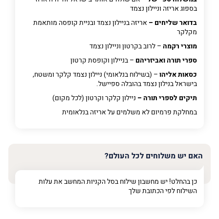
בספוג אריזה וניילון נצמד
בדואר שליחים –
אריזה בניילון נצמד ובניית קופסה מותאמת
מקלקר
מוצרי רקמה
– לרוב בקרטון וניילון נצמד
ספרי תורה ואביזריהם
– בניילון וקופסת קרטון
כסאות אליהו
– (בשילוח בנלאומי) ניילון נצמד קלקר ומשטח,
בישראל בנילון נצמד בהובלה ספיישל.
תיקים לספרי תורה –
ניילון קלקר וקרטון (לכל מקום)
במחלקת פרמיום
לא משלמים על אריזה בנלאומית
האם יש משלוחים לכל העולם?
כן בהחלט! יש מחשבון שילוח בסל הקניות המחשב את עלות
השילוח לפי הכתובת שלך