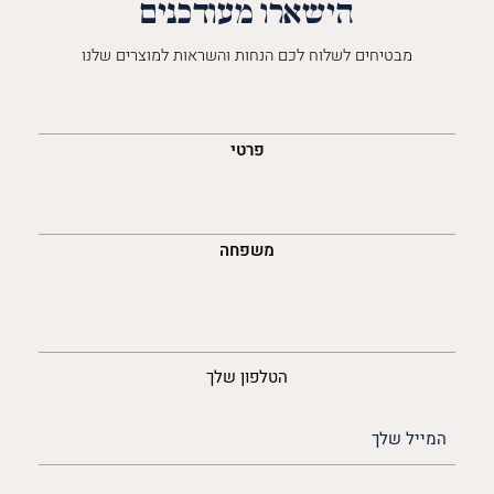
הישארו מעודכנים
מבטיחים לשלוח לכם הנחות והשראות למוצרים שלנו
השםש
לך
פרטי
משפחה
נייד
הטלפון שלך
האימייל
שלך
(חובה)