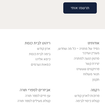
אודותינו
ריהוט לבית כנסת
הפיד של מתניה – כל מה שחדש,
ארון קודש
מעניין ועדכני
בימה לבית כנסת
סרטון הגעה למתניה
כיסא אליהו
יצירת קשר
כסאות נערמים
פרויקטים שעשינו
תנאי משלוח
תקנון
רקמה
אביזרים לספרי תורה
פרוכות לארון קודש
עץ חיים לספר תורה
קטלוג כיסוי לבימה
קטלוג מעילים לספר תורה