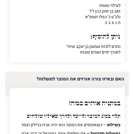
לעילוי נשמת
זאב בן יוחנן כהן ז"ל
נלב"ע כ' כסלו תשפ"א
ת.נ.צ.ב.ה
ניתן להוסיף:
נתרם לזכות שמעון בן יעקב שיחי'
לאורך ימים ושנים טובות
האם ובאיזו צורה אורזים את המוצר למשלוח?
במתניה אורזים בטוח!
תלוי בסוג המוצר ולייעד ולדרך שאיליו שולחים
בשילוט
– כשאוספים את המוצר הוא יהיה ארוז בניילון נצמד
במשלוח ספיישל –
אם שולחים אותו בישראל זה יהיה ארוז