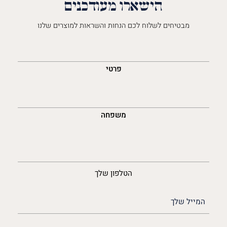
הישארו מעודכנים
מבטיחים לשלוח לכם הנחות והשראות למוצרים שלנו
השםש
לך
פרטי
משפחה
נייד
הטלפון שלך
האימייל
שלך
(חובה)