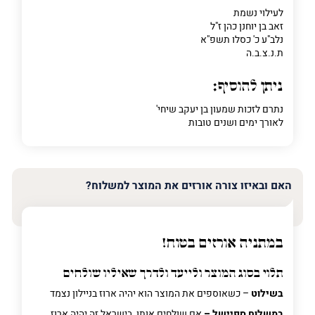
לעילוי נשמת
זאב בן יוחנן כהן ז"ל
נלב"ע כ' כסלו תשפ"א
ת.נ.צ.ב.ה
ניתן להוסיף:
נתרם לזכות שמעון בן יעקב שיחי'
לאורך ימים ושנים טובות
האם ובאיזו צורה אורזים את המוצר למשלוח?
במתניה אורזים בטוח!
תלוי בסוג המוצר ולייעד ולדרך שאיליו שולחים
בשילוט
– כשאוספים את המוצר הוא יהיה ארוז בניילון נצמד
במשלוח ספיישל –
אם שולחים אותו בישראל זה יהיה ארוז