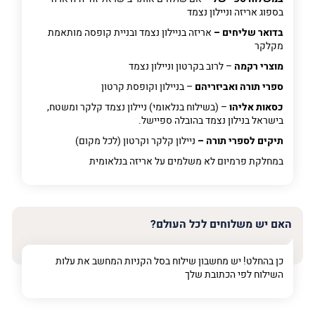
בספוג אריזה וניילון נצמד
בדואר שליחים –
אריזה בניילון נצמד ובניית קופסה מותאמת
מקלקר
מוצרי רקמה
– לרוב בקרטון וניילון נצמד
ספרי תורה ואביזריהם
– בניילון וקופסת קרטון
כסאות אליהו
– (בשילוח בנלאומי) ניילון נצמד קלקר ומשטח,
בישראל בנילון נצמד בהובלה ספיישל.
תיקים לספרי תורה –
ניילון קלקר וקרטון (לכל מקום)
במחלקת פרמיום
לא משלמים על אריזה בנלאומית
האם יש משלוחים לכל העולם?
כן בהחלט! יש מחשבון שילוח בסל הקניות המחשב את עלות
השילוח לפי הכתובת שלך