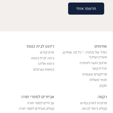
אודותינו
ריהוט לבית כנסת
הפיד של מתניה – כל מה שחדש,
ארון קודש
מעניין ועדכני
בימה לבית כנסת
סרטון הגעה למתניה
כיסא אליהו
יצירת קשר
כסאות נערמים
פרויקטים שעשינו
תנאי משלוח
תקנון
רקמה
אביזרים לספרי תורה
פרוכות לארון קודש
עץ חיים לספר תורה
קטלוג כיסוי לבימה
קטלוג מעילים לספר תורה