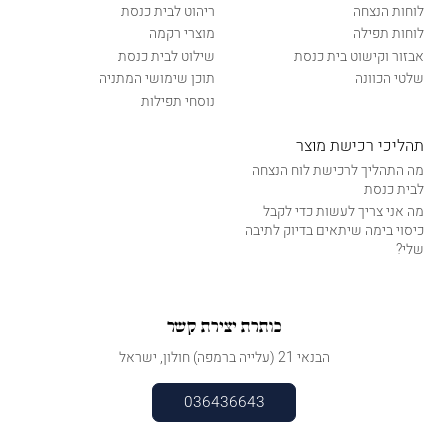
לוחות הנצחה
ריהוט לבית כנסת
לוחות תפילה
מוצרי רקמה
אבזור וקישוט בית כנסת
שילוט לבית כנסת
שלטי הכוונה
תוכן שימושי המתניה
נוסחי תפילות
תהליכי רכישת מוצר
מה התהליך לרכישת לוח הנצחה
לבית כנסת
מה אני צריך לעשות כדי לקבל
כיסוי בימה שיתאים בדיוק לתיבה
שלי?
כותרת יצירת קשר
הבנאי 21 (עלייה ברמפה) חולון, ישראל
036436643