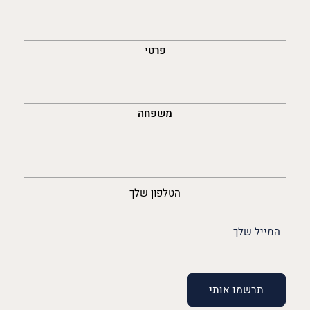
השםש
לך
פרטי
משפחה
נייד
הטלפון שלך
האימייל
שלך
(חובה)