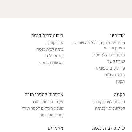
אודותינו
ריהוט לבית כנסת
הפיד של מתניה – כל מה שחדש,
ארון קודש
מעניין ועדכני
בימה לבית כנסת
סרטון הגעה למתניה
כיסא אליהו
יצירת קשר
כסאות נערמים
פרויקטים שעשינו
תנאי משלוח
תקנון
רקמה
אביזרים לספרי תורה
פרוכות לארון קודש
עץ חיים לספר תורה
קטלוג כיסוי לבימה
קטלוג מעילים לספר תורה
כתר לספר תורה
שילוט לבית כנסת
מאמרים