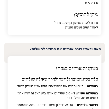
ת.נ.צ.ב.ה
ניתן להוסיף:
נתרם לזכות שמעון בן יעקב שיחי'
לאורך ימים ושנים טובות
האם ובאיזו צורה אורזים את המוצר למשלוח?
במתניה אורזים בטוח!
תלוי בסוג המוצר ולייעד ולדרך שאיליו שולחים
בשילוט
– כשאוספים את המוצר הוא יהיה ארוז בניילון נצמד
במשלוח ספיישל –
אם שולחים אותו בישראל זה יהיה ארוז
בספוג אריזה וניילון נצמד
בדואר שליחים –
אריזה בניילון נצמד ובניית קופסה מותאמת