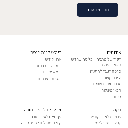
אודותינו
ריהוט לבית כנסת
הפיד של מתניה – כל מה שחדש,
ארון קודש
מעניין ועדכני
בימה לבית כנסת
סרטון הגעה למתניה
כיסא אליהו
יצירת קשר
כסאות נערמים
פרויקטים שעשינו
תנאי משלוח
תקנון
רקמה
אביזרים לספרי תורה
פרוכות לארון קודש
עץ חיים לספר תורה
קטלוג כיסוי לבימה
קטלוג מעילים לספר תורה