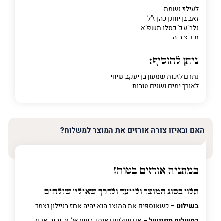
לעילוי נשמת
זאב בן יוחנן כהן ז"ל
נלב"ע כ' כסלו תשפ"א
ת.נ.צ.ב.ה
ניתן להוסיף:
נתרם לזכות שמעון בן יעקב שיחי'
לאורך ימים ושנים טובות
האם ובאיזו צורה אורזים את המוצר למשלוח?
במתניה אורזים בטוח!
תלוי בסוג המוצר ולייעד ולדרך שאיליו שולחים
בשילוט
– כשאוספים את המוצר הוא יהיה ארוז בניילון נצמד
במשלוח ספיישל –
אם שולחים אותו בישראל זה יהיה ארוז