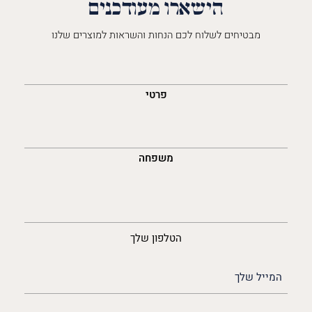
הישארו מעודכנים
מבטיחים לשלוח לכם הנחות והשראות למוצרים שלנו
השםש
לך
פרטי
משפחה
נייד
הטלפון שלך
האימייל
שלך
(חובה)