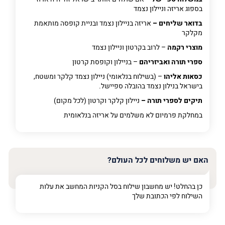
בספוג אריזה וניילון נצמד
בדואר שליחים –
אריזה בניילון נצמד ובניית קופסה מותאמת
מקלקר
מוצרי רקמה
– לרוב בקרטון וניילון נצמד
ספרי תורה ואביזריהם
– בניילון וקופסת קרטון
כסאות אליהו
– (בשילוח בנלאומי) ניילון נצמד קלקר ומשטח,
בישראל בנילון נצמד בהובלה ספיישל.
תיקים לספרי תורה –
ניילון קלקר וקרטון (לכל מקום)
במחלקת פרמיום
לא משלמים על אריזה בנלאומית
האם יש משלוחים לכל העולם?
כן בהחלט! יש מחשבון שילוח בסל הקניות המחשב את עלות
השילוח לפי הכתובת שלך