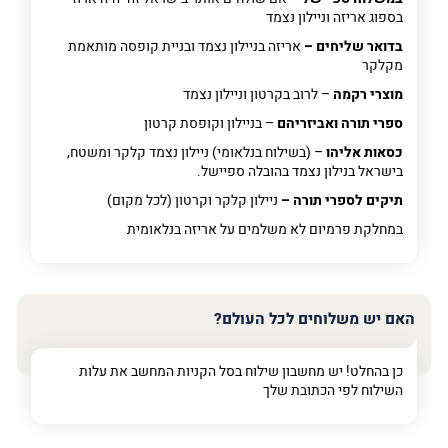
בספוג אריזה וניילון נצמד
בדואר שליחים –
אריזה בניילון נצמד ובניית קופסה מותאמת
מקלקר
מוצרי רקמה
– לרוב בקרטון וניילון נצמד
ספרי תורה ואביזריהם
– בניילון וקופסת קרטון
כסאות אליהו
– (בשילוח בנלאומי) ניילון נצמד קלקר ומשטח,
בישראל בנילון נצמד בהובלה ספיישל.
תיקים לספרי תורה –
ניילון קלקר וקרטון (לכל מקום)
במחלקת פרמיום
לא משלמים על אריזה בנלאומית
האם יש משלוחים לכל העולם?
כן בהחלט! יש מחשבון שילוח בסל הקניות המחשב את עלות
השילוח לפי הכתובת שלך