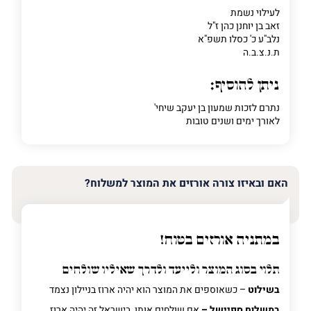
לעילוי נשמת
זאב בן יוחנן כהן ז"ל
נלב"ע כ' כסלו תשפ"א
ת.נ.צ.ב.ה
ניתן להוסיף:
נתרם לזכות שמעון בן יעקב שיחי'
לאורך ימים ושנים טובות
האם ובאיזו צורה אורזים את המוצר למשלוח?
במתניה אורזים בטוח!
תלוי בסוג המוצר ולייעד ולדרך שאיליו שולחים
בשילוט
– כשאוספים את המוצר הוא יהיה ארוז בניילון נצמד
במשלוח ספיישל –
אם שולחים אותו בישראל זה יהיה ארוז