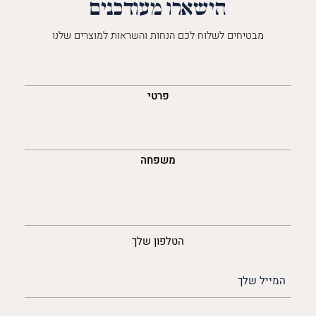
הישארו מעודכנים
מבטיחים לשלוח לכם הנחות והשראות למוצרים שלנו
השםש
לך
פרטי
משפחה
נייד
הטלפון שלך
האימייל
שלך
(חובה)