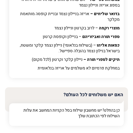
בספוג אריזה וניילון נצמד
בדואר שליחים –
אריזה בניילון נצמד ובניית קופסה מותאמת
מקלקר
מוצרי רקמה
– לרוב בקרטון וניילון נצמד
ספרי תורה ואביזריהם
– בניילון וקופסת קרטון
כסאות אליהו
– (בשילוח בנלאומי) ניילון נצמד קלקר ומשטח,
בישראל בנילון נצמד בהובלה ספיישל.
תיקים לספרי תורה –
ניילון קלקר וקרטון (לכל מקום)
במחלקת פרמיום
לא משלמים על אריזה בנלאומית
האם יש משלוחים לכל העולם?
כן בהחלט! יש מחשבון שילוח בסל הקניות המחשב את עלות
השילוח לפי הכתובת שלך