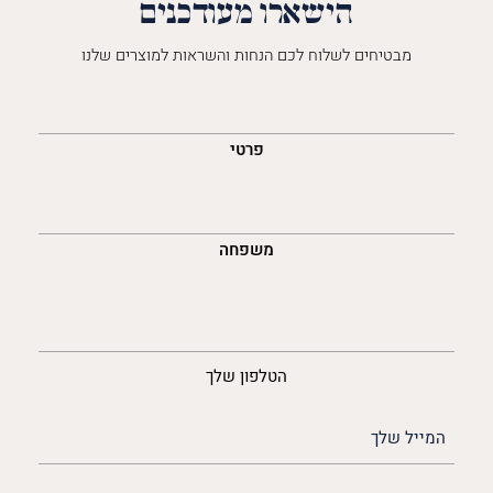
הישארו מעודכנים
מבטיחים לשלוח לכם הנחות והשראות למוצרים שלנו
השםש
לך
פרטי
משפחה
נייד
הטלפון שלך
האימייל
שלך
(חובה)