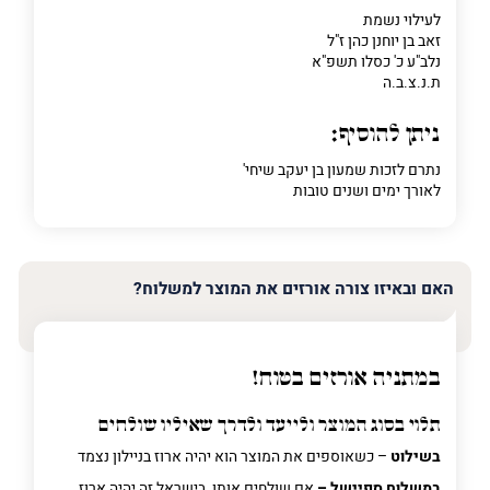
לעילוי נשמת
זאב בן יוחנן כהן ז"ל
נלב"ע כ' כסלו תשפ"א
ת.נ.צ.ב.ה
ניתן להוסיף:
נתרם לזכות שמעון בן יעקב שיחי'
לאורך ימים ושנים טובות
האם ובאיזו צורה אורזים את המוצר למשלוח?
במתניה אורזים בטוח!
תלוי בסוג המוצר ולייעד ולדרך שאיליו שולחים
בשילוט
– כשאוספים את המוצר הוא יהיה ארוז בניילון נצמד
במשלוח ספיישל –
אם שולחים אותו בישראל זה יהיה ארוז