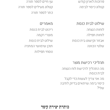
פרוכות לארון קודש
עץ חיים לספר תורה
קטלוג כיסוי לבימה
קטלוג מעילים לספר תורה
כתר לספר תורה
שילוט לבית כנסת
מאמרים
לוחות הנצחה
ריהוט לבית כנסת
לוחות תפילה
מוצרי רקמה
אבזור וקישוט בית כנסת
שילוט לבית כנסת
שלטי הכוונה
תוכן שימושי המתניה
נוסחי תפילות
תהליכי רכישת מוצר
מה התהליך לרכישת לוח הנצחה
לבית כנסת
מה אני צריך לעשות כדי לקבל
כיסוי בימה שיתאים בדיוק לתיבה
שלי?
כותרת יצירת קשר