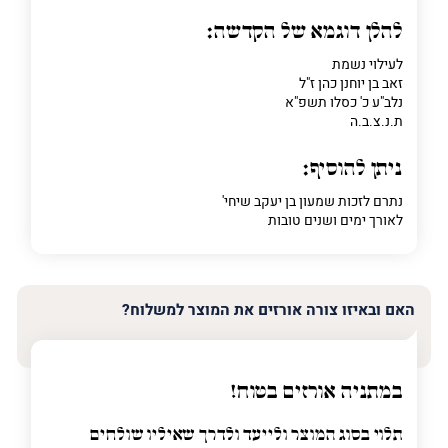
להלן דוגמא של הקדשה:
לעילוי נשמת
זאב בן יוחנן כהן ז"ל
נלב"ע כ' כסלו תשפ"א
ת.נ.צ.ב.ה
ניתן להוסיף:
נתרם לזכות שמעון בן יעקב שיחי'
לאורך ימים ושנים טובות
האם ובאיזו צורה אורזים את המוצר למשלוח?
במתניה אורזים בטוח!
תלוי בסוג המוצר ולייעד ולדרך שאיליו שולחים