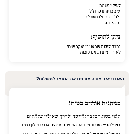
לעילוי נשמת
זאב בן יוחנן כהן ז"ל
נלב"ע כ' כסלו תשפ"א
ת.נ.צ.ב.ה
ניתן להוסיף:
נתרם לזכות שמעון בן יעקב שיחי'
לאורך ימים ושנים טובות
האם ובאיזו צורה אורזים את המוצר למשלוח?
במתניה אורזים בטוח!
תלוי בסוג המוצר ולייעד ולדרך שאיליו שולחים
בשילוט
– כשאוספים את המוצר הוא יהיה ארוז בניילון נצמד
במשלוח ספיישל –
אם שולחים אותו בישראל זה יהיה ארוז