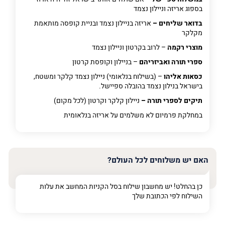
בספוג אריזה וניילון נצמד
בדואר שליחים –
אריזה בניילון נצמד ובניית קופסה מותאמת
מקלקר
מוצרי רקמה
– לרוב בקרטון וניילון נצמד
ספרי תורה ואביזריהם
– בניילון וקופסת קרטון
כסאות אליהו
– (בשילוח בנלאומי) ניילון נצמד קלקר ומשטח,
בישראל בנילון נצמד בהובלה ספיישל.
תיקים לספרי תורה –
ניילון קלקר וקרטון (לכל מקום)
במחלקת פרמיום
לא משלמים על אריזה בנלאומית
האם יש משלוחים לכל העולם?
כן בהחלט! יש מחשבון שילוח בסל הקניות המחשב את עלות
השילוח לפי הכתובת שלך