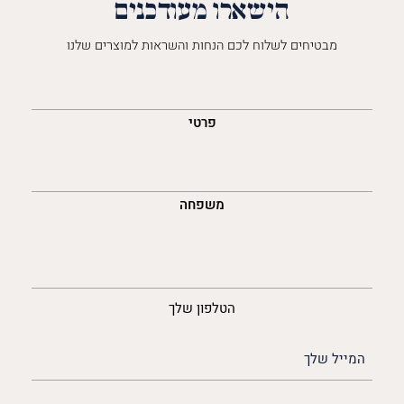
הישארו מעודכנים
מבטיחים לשלוח לכם הנחות והשראות למוצרים שלנו
השםש
לך
פרטי
משפחה
נייד
הטלפון שלך
האימייל
שלך
(חובה)