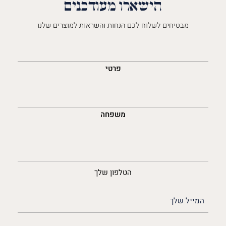
הישארו מעודכנים
מבטיחים לשלוח לכם הנחות והשראות למוצרים שלנו
השםש
לך
פרטי
משפחה
נייד
הטלפון שלך
האימייל
שלך
(חובה)