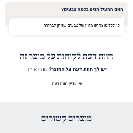
האם המעיל מגיע בכמה צבעים?
כן, לכל מוצר יש מגוון של צבעים שניתן לבחירה
חוות דעת לקוחות על מוצר זה
יש לך חוות דעת על המוצר?
שתף אותנו
אין עדיין חוות דעת.
היה הראשון לכתוב סקירה “מעיל
לספר תורה בית מקדש תלת מימד
כסף”
האימייל לא יוצג באתר.
שדות החובה מסומנים
*
מוצרים קשורים
הדירוג שלך
*