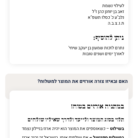
לעילוי נשמת
זאב בן יוחנן כהן ז"ל
נלב"ע כ' כסלו תשפ"א
ת.נ.צ.ב.ה
ניתן להוסיף:
נתרם לזכות שמעון בן יעקב שיחי'
לאורך ימים ושנים טובות
האם ובאיזו צורה אורזים את המוצר למשלוח?
במתניה אורזים בטוח!
תלוי בסוג המוצר ולייעד ולדרך שאיליו שולחים
בשילוט
– כשאוספים את המוצר הוא יהיה ארוז בניילון נצמד
במשלוח ספיישל –
אם שולחים אותו בישראל זה יהיה ארוז