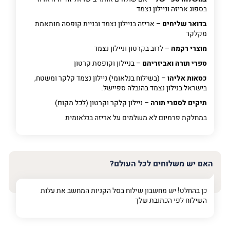
בספוג אריזה וניילון נצמד
בדואר שליחים –
אריזה בניילון נצמד ובניית קופסה מותאמת
מקלקר
מוצרי רקמה
– לרוב בקרטון וניילון נצמד
ספרי תורה ואביזריהם
– בניילון וקופסת קרטון
כסאות אליהו
– (בשילוח בנלאומי) ניילון נצמד קלקר ומשטח,
בישראל בנילון נצמד בהובלה ספיישל.
תיקים לספרי תורה –
ניילון קלקר וקרטון (לכל מקום)
במחלקת פרמיום
לא משלמים על אריזה בנלאומית
האם יש משלוחים לכל העולם?
כן בהחלט! יש מחשבון שילוח בסל הקניות המחשב את עלות
השילוח לפי הכתובת שלך