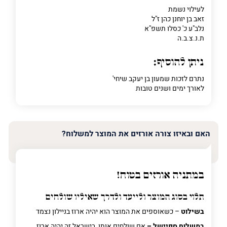
לעילוי נשמת
זאב בן יוחנן כהן ז"ל
נלב"ע כ' כסלו תשפ"א
ת.נ.צ.ב.ה
ניתן להוסיף:
נתרם לזכות שמעון בן יעקב שיחי'
לאורך ימים ושנים טובות
האם ובאיזו צורה אורזים את המוצר למשלוח?
במתניה אורזים בטוח!
תלוי בסוג המוצר ולייעד ולדרך שאיליו שולחים
בשילוט
– כשאוספים את המוצר הוא יהיה ארוז בניילון נצמד
במשלוח ספיישל –
אם שולחים אותו בישראל זה יהיה ארוז