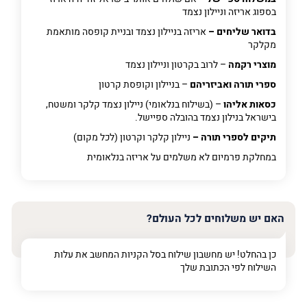
בספוג אריזה וניילון נצמד
בדואר שליחים –
אריזה בניילון נצמד ובניית קופסה מותאמת
מקלקר
מוצרי רקמה
– לרוב בקרטון וניילון נצמד
ספרי תורה ואביזריהם
– בניילון וקופסת קרטון
כסאות אליהו
– (בשילוח בנלאומי) ניילון נצמד קלקר ומשטח,
בישראל בנילון נצמד בהובלה ספיישל.
תיקים לספרי תורה –
ניילון קלקר וקרטון (לכל מקום)
במחלקת פרמיום
לא משלמים על אריזה בנלאומית
האם יש משלוחים לכל העולם?
כן בהחלט! יש מחשבון שילוח בסל הקניות המחשב את עלות
השילוח לפי הכתובת שלך