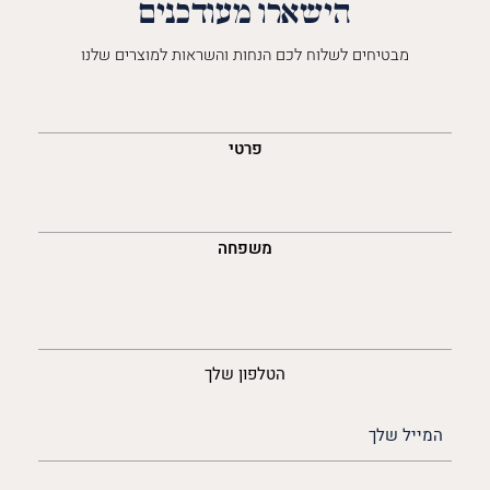
הישארו מעודכנים
מבטיחים לשלוח לכם הנחות והשראות למוצרים שלנו
השםש
לך
פרטי
משפחה
נייד
הטלפון שלך
האימייל
שלך
(חובה)