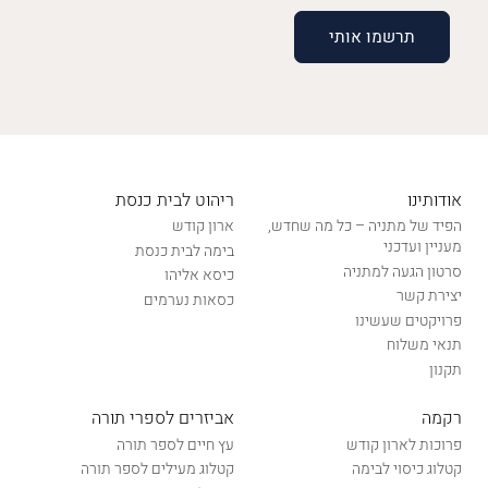
אודותינו
ריהוט לבית כנסת
הפיד של מתניה – כל מה שחדש,
ארון קודש
מעניין ועדכני
בימה לבית כנסת
סרטון הגעה למתניה
כיסא אליהו
יצירת קשר
כסאות נערמים
פרויקטים שעשינו
תנאי משלוח
תקנון
רקמה
אביזרים לספרי תורה
פרוכות לארון קודש
עץ חיים לספר תורה
קטלוג כיסוי לבימה
קטלוג מעילים לספר תורה