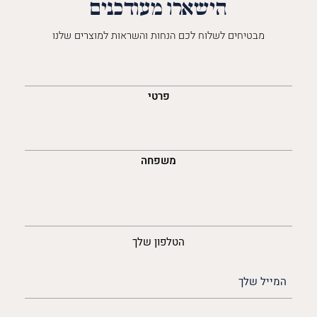
הישארו מעודכנים
מבטיחים לשלוח לכם הנחות והשראות למוצרים שלנו
השםש
לך
פרטי
משפחה
נייד
הטלפון שלך
האימייל
שלך
(חובה)