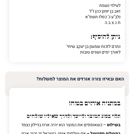
לעילוי נשמת
זאב בן יוחנן כהן ז"ל
נלב"ע כ' כסלו תשפ"א
ת.נ.צ.ב.ה
ניתן להוסיף:
נתרם לזכות שמעון בן יעקב שיחי'
לאורך ימים ושנים טובות
האם ובאיזו צורה אורזים את המוצר למשלוח?
במתניה אורזים בטוח!
תלוי בסוג המוצר ולייעד ולדרך שאיליו שולחים
בשילוט
– כשאוספים את המוצר הוא יהיה ארוז בניילון נצמד
במשלוח ספיישל –
אם שולחים אותו בישראל זה יהיה ארוז