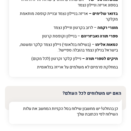
בספוג אריזה וניילון נצמד
בדואר שליחים –
אריזה בניילון נצמד ובניית קופסה מותאמת
מקלקר
מוצרי רקמה
– לרוב בקרטון וניילון נצמד
ספרי תורה ואביזריהם
– בניילון וקופסת קרטון
כסאות אליהו
– (בשילוח בנלאומי) ניילון נצמד קלקר ומשטח,
בישראל בנילון נצמד בהובלה ספיישל.
תיקים לספרי תורה –
ניילון קלקר וקרטון (לכל מקום)
במחלקת פרמיום
לא משלמים על אריזה בנלאומית
האם יש משלוחים לכל העולם?
כן בהחלט! יש מחשבון שילוח בסל הקניות המחשב את עלות
השילוח לפי הכתובת שלך