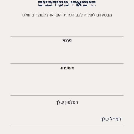
הישארו מעודכנים
מבטיחים לשלוח לכם הנחות והשראות למוצרים שלנו
השםש
לך
פרטי
משפחה
נייד
הטלפון שלך
האימייל
שלך
(חובה)