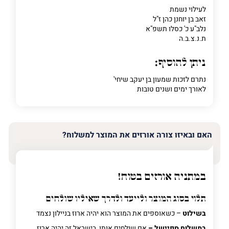
לעילוי נשמת
זאב בן יוחנן כהן ז"ל
נלב"ע כ' כסלו תשפ"א
ת.נ.צ.ב.ה
ניתן להוסיף:
נתרם לזכות שמעון בן יעקב שיחי'
לאורך ימים ושנים טובות
האם ובאיזו צורה אורזים את המוצר למשלוח?
במתניה אורזים בטוח!
תלוי בסוג המוצר ולייעד ולדרך שאיליו שולחים
בשילוט
– כשאוספים את המוצר הוא יהיה ארוז בניילון נצמד
במשלוח ספיישל –
אם שולחים אותו בישראל זה יהיה ארוז