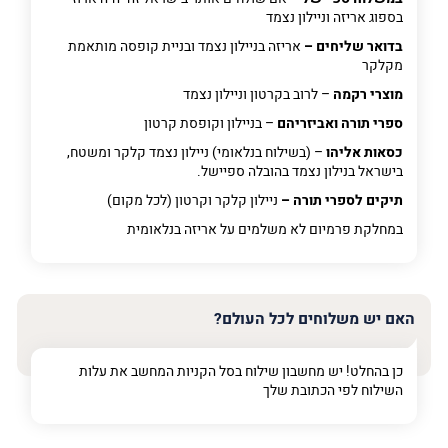
בספוג אריזה וניילון נצמד
בדואר שליחים –
אריזה בניילון נצמד ובניית קופסה מותאמת
מקלקר
מוצרי רקמה
– לרוב בקרטון וניילון נצמד
ספרי תורה ואביזריהם
– בניילון וקופסת קרטון
כסאות אליהו
– (בשילוח בנלאומי) ניילון נצמד קלקר ומשטח,
בישראל בנילון נצמד בהובלה ספיישל.
תיקים לספרי תורה –
ניילון קלקר וקרטון (לכל מקום)
במחלקת פרמיום
לא משלמים על אריזה בנלאומית
האם יש משלוחים לכל העולם?
כן בהחלט! יש מחשבון שילוח בסל הקניות המחשב את עלות
השילוח לפי הכתובת שלך