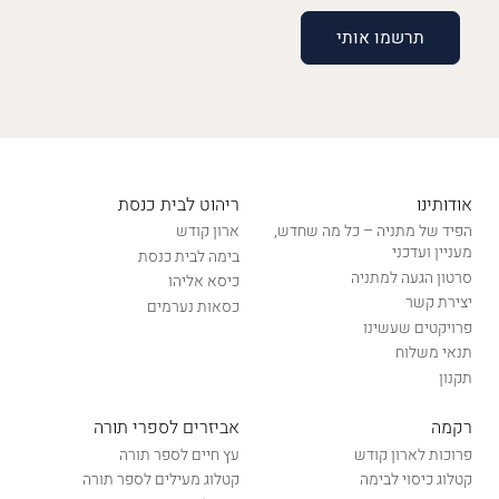
אודותינו
ריהוט לבית כנסת
הפיד של מתניה – כל מה שחדש,
ארון קודש
מעניין ועדכני
בימה לבית כנסת
סרטון הגעה למתניה
כיסא אליהו
יצירת קשר
כסאות נערמים
פרויקטים שעשינו
תנאי משלוח
תקנון
רקמה
אביזרים לספרי תורה
פרוכות לארון קודש
עץ חיים לספר תורה
קטלוג כיסוי לבימה
קטלוג מעילים לספר תורה