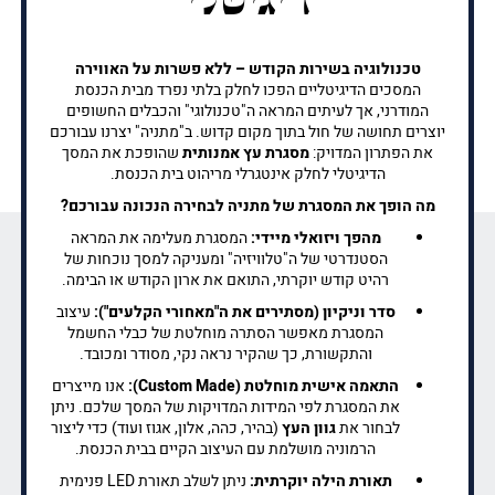
טכנולוגיה בשירות הקודש – ללא פשרות על האווירה
המסכים הדיגיטליים הפכו לחלק בלתי נפרד מבית הכנסת
המודרני, אך לעיתים המראה ה"טכנולוגי" והכבלים החשופים
יוצרים תחושה של חול בתוך מקום קדוש. ב"מתניה" יצרנו עבורכם
את הפתרון המדויק:
מסגרת עץ אמנותית
שהופכת את המסך
הדיגיטלי לחלק אינטגרלי מריהוט בית הכנסת.
מה הופך את המסגרת של מתניה לבחירה הנכונה עבורכם?
מהפך ויזואלי מיידי:
המסגרת מעלימה את המראה
הסטנדרטי של ה"טלוויזיה" ומעניקה למסך נוכחות של
רהיט קודש יוקרתי, התואם את ארון הקודש או הבימה.
סדר וניקיון (מסתירים את ה"מאחורי הקלעים"):
עיצוב
המסגרת מאפשר הסתרה מוחלטת של כבלי החשמל
והתקשורת, כך שהקיר נראה נקי, מסודר ומכובד.
התאמה אישית מוחלטת (Custom Made):
אנו מייצרים
את המסגרת לפי המידות המדויקות של המסך שלכם. ניתן
לבחור את
גוון העץ
(בהיר, כהה, אלון, אגוז ועוד) כדי ליצור
הרמוניה מושלמת עם העיצוב הקיים בבית הכנסת.
תאורת הילה יוקרתית:
ניתן לשלב תאורת LED פנימית