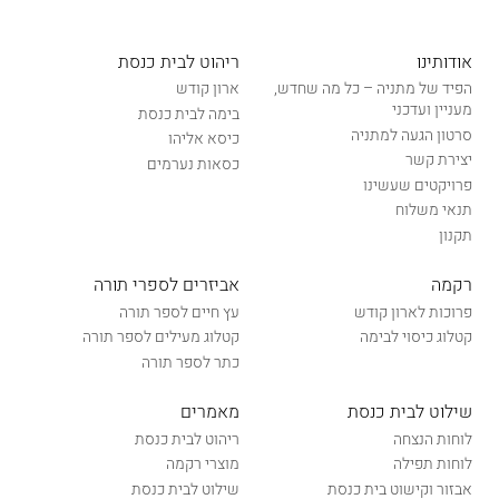
אודותינו
ריהוט לבית כנסת
הפיד של מתניה – כל מה שחדש,
ארון קודש
מעניין ועדכני
בימה לבית כנסת
סרטון הגעה למתניה
כיסא אליהו
יצירת קשר
כסאות נערמים
פרויקטים שעשינו
תנאי משלוח
תקנון
רקמה
אביזרים לספרי תורה
פרוכות לארון קודש
עץ חיים לספר תורה
קטלוג כיסוי לבימה
קטלוג מעילים לספר תורה
כתר לספר תורה
שילוט לבית כנסת
מאמרים
לוחות הנצחה
ריהוט לבית כנסת
לוחות תפילה
מוצרי רקמה
אבזור וקישוט בית כנסת
שילוט לבית כנסת