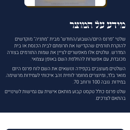
מידע על המוצר
שלטי "פרנס היום/השבוע/החודש" מבית "מתניה" מוקדשים
להוקרת תורמים שהקדישו את תרומתם לבית הכנסת או בית
המדרש. שלטים אלו מאפשרים לציין את שמות התורמים בצורה
מכובדת, עם אפשרות להחלפת השם באופן עצמאי.
השלטים מעוצבים בקפידה ונושאים את השם לוח פרנס היום
מואר בלד, ומיוצרים מחומר לוחית זהב איכותי לעמידות מרשימה.
במידות: גובה 100 ורוחב 70.
שלט פרנס כולל טקסט קבוע מותאם אישית עם גמישות לשינויים
בהתאם לצרכים.