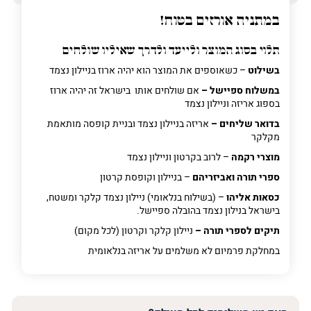
במתניה אורזים בטוח!
תלוי בסוג המוצר ולייעד ולדרך שאיליו שולחים
בשילוט
– כשאוספים את המוצר הוא יהיה ארוז בניילון נצמד
במשלוח ספיישל –
אם שולחים אותו בישראל זה יהיה ארוז
בספוג אריזה וניילון נצמד
בדואר שליחים –
אריזה בניילון נצמד ובניית קופסה מותאמת
מקלקר
מוצרי רקמה
– לרוב בקרטון וניילון נצמד
ספרי תורה ואביזריהם
– בניילון וקופסת קרטון
כסאות אליהו
– (בשילוח בנלאומי) ניילון נצמד קלקר ומשטח,
בישראל בנילון נצמד בהובלה ספיישל.
תיקים לספרי תורה –
ניילון קלקר וקרטון (לכל מקום)
במחלקת פרמיום
לא משלמים על אריזה בנלאומית