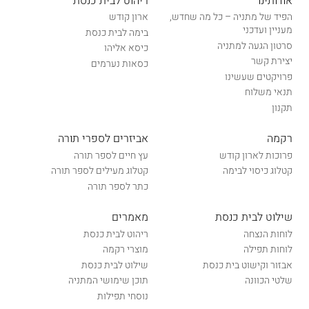
אודותינו
ריהוט לבית כנסת
הפיד של מתניה – כל מה שחדש,
ארון קודש
מעניין ועדכני
בימה לבית כנסת
סרטון הגעה למתניה
כיסא אליהו
יצירת קשר
כסאות נערמים
פרויקטים שעשינו
תנאי משלוח
תקנון
רקמה
אביזרים לספרי תורה
פרוכות לארון קודש
עץ חיים לספר תורה
קטלוג כיסוי לבימה
קטלוג מעילים לספר תורה
כתר לספר תורה
שילוט לבית כנסת
מאמרים
לוחות הנצחה
ריהוט לבית כנסת
לוחות תפילה
מוצרי רקמה
אבזור וקישוט בית כנסת
שילוט לבית כנסת
שלטי הכוונה
תוכן שימושי המתניה
נוסחי תפילות