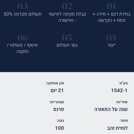
בחירת דגם + מידה +
קבלת סקיצה לאישור
תשלום מקדמה 50%
נוסח + הקדשה
- ואישורה
ייצור
גמר תשלום
איסוף / משלוח /
התקנה
מק"ט:
זמן אספקה:
1542-1
21 יום
אחריות:
קטגוריות:
שנה על התאורה
פרנס
חומר:
גובה:
לוחית זהב
100