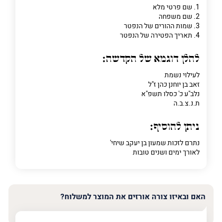
1. שם פרטי מלא
2. שם משפחה
פרט
3. שמות ההורים של הנפטר
על
4. תאריך הפטירה של הנפטר
מה
מדובר
להלן דוגמא של הקדשה:
לעילוי נשמת
פרט על מה מדובר
זאב בן יוחנן כהן ז"ל
נלב"ע כ' כסלו תשפ"א
ת.נ.צ.ב.ה
ניתן להוסיף:
נתרם לזכות שמעון בן יעקב שיחי'
לאורך ימים ושנים טובות
האם ובאיזו צורה אורזים את המוצר למשלוח?