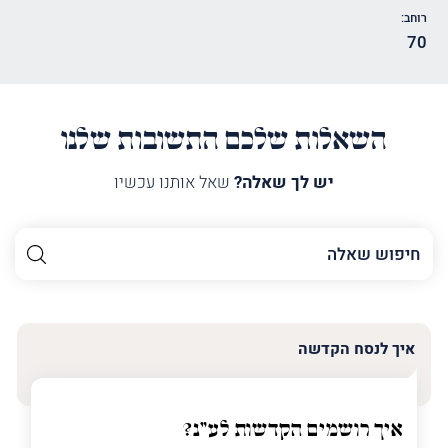
רוחב:
70
השאלות שלכם התשובות שלנו
יש לך שאלה?
שאל אותנו עכשיו
השם
שלך
האימייל
שלך
איך לנסח הקדשה
טלפון
(חובה)
איך רושמים הקדשות לע"נ?