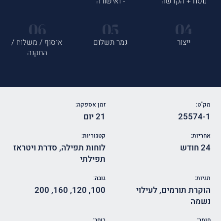
נוסח + הקדשה
- ואישורה
ייצור
גמר תשלום
איסוף / משלוח /
התקנה
מק"ט:
זמן אספקה:
25574-1
21 יום
אחריות:
קטגוריות:
24 חודש
לוחות תפילה
,
סדרת ויטראז
תפילתי
תגיות:
גובה:
הוקרת תורמים
,
לעילוי
100
,
120
,
160
,
200
נשמה
חומר:
רוחב: