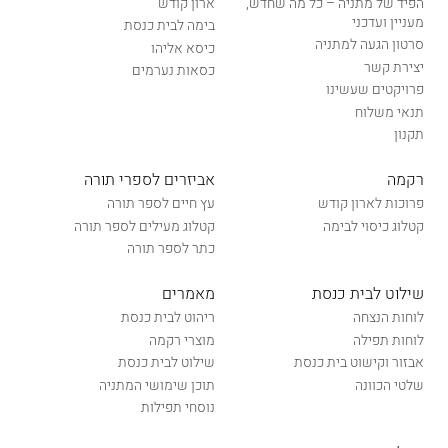
הפיד של מתניה – כל מה שחדש,
ארון קודש
מעניין ועדכני
בימה לבית כנסת
סרטון הגעה למתניה
כיסא אליהו
יצירת קשר
כסאות נערמים
פרויקטים שעשינו
תנאי משלוח
תקנון
רקמה
אביזרים לספרי תורה
פרוכות לארון קודש
עץ חיים לספר תורה
קטלוג כיסוי לבימה
קטלוג מעילים לספר תורה
כתר לספר תורה
שילוט לבית כנסת
מאמרים
לוחות הנצחה
ריהוט לבית כנסת
לוחות תפילה
מוצרי רקמה
אבזור וקישוט בית כנסת
שילוט לבית כנסת
שלטי הכוונה
תוכן שימושי המתניה
נוסחי תפילות