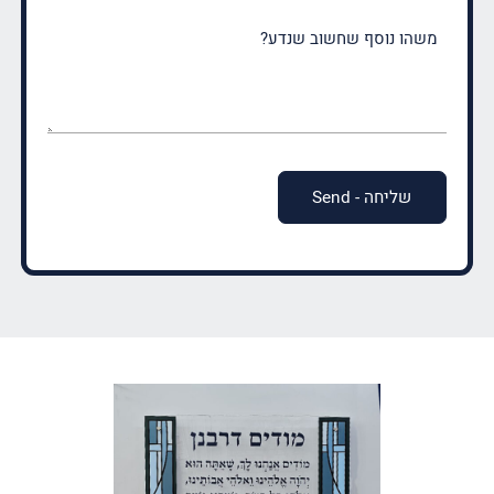
משהו
נוסף
שחשוב
שנדע?
(חובה)