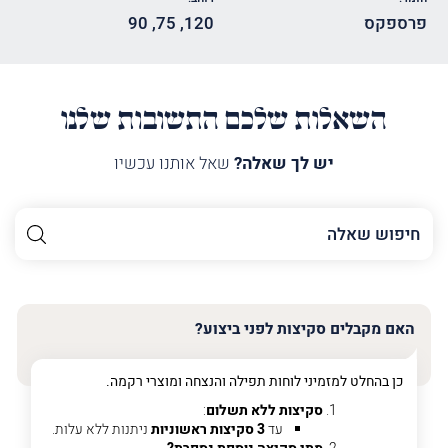
פרספקס
120
,
75
,
90
השאלות שלכם התשובות שלנו
יש לך שאלה?
שאל אותנו עכשיו
השם
שלך
האימייל
שלך
האם מקבלים סקיצות לפני ביצוע?
טלפון
(חובה)
כן בהחלט למזמיני לוחות תפילה והנצחה ומוצרי רקמה.
סקיצות ללא תשלום
:
עד
3 סקיצות ראשוניות
ניתנות ללא עלות.