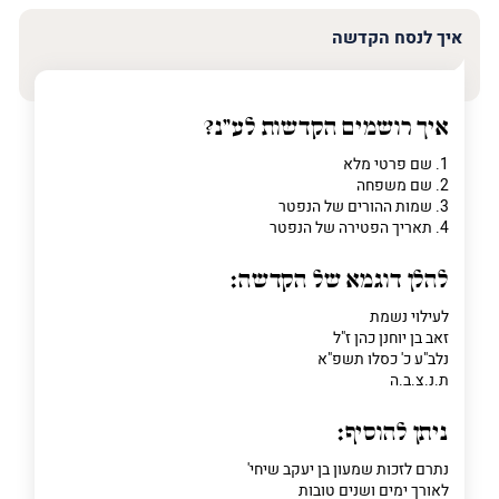
איך לנסח הקדשה
איך רושמים הקדשות לע"נ?
1. שם פרטי מלא
2. שם משפחה
3. שמות ההורים של הנפטר
4. תאריך הפטירה של הנפטר
להלן דוגמא של הקדשה:
לעילוי נשמת
זאב בן יוחנן כהן ז"ל
נלב"ע כ' כסלו תשפ"א
ת.נ.צ.ב.ה
ניתן להוסיף:
נתרם לזכות שמעון בן יעקב שיחי'
לאורך ימים ושנים טובות