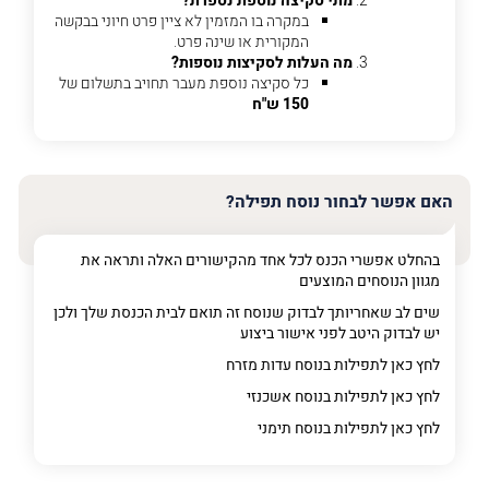
מתי סקיצה נוספת נספרת?
פרט
במקרה בו המזמין לא ציין פרט חיוני בבקשה
על
המקורית או שינה פרט.
מה
מה העלות לסקיצות נוספות?
מדובר
כל סקיצה נוספת מעבר תחויב בתשלום של
150 ש"ח
פרט על מה מדובר
האם אפשר לבחור נוסח תפילה?
בהחלט אפשרי הכנס לכל אחד מהקישורים האלה ותראה את
מגוון הנוסחים המוצעים
שים לב שאחריותך לבדוק שנוסח זה תואם לבית הכנסת שלך ולכן
יש לבדוק היטב לפני אישור ביצוע
לחץ כאן לתפילות בנוסח עדות מזרח
לחץ כאן לתפילות בנוסח אשכנזי
לחץ כאן לתפילות בנוסח תימני