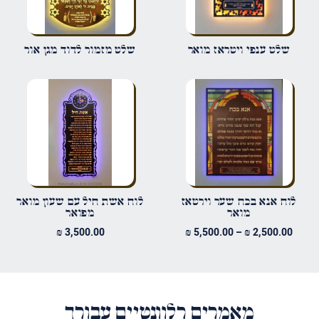
שם
*
שלט ענפי ויטראז מואר
שלט מזמור לדוד מגן אור
אימייל
*
שמור בדפדפן זה את השם, האימייל והאתר שלי לפעם הבאה שאגיב.
לוח אנא בכח שער וירטאז
לוח אשת חיל עם שעון מואר
מואר
מפואר
טווח
₪
3,500.00
₪
5,500.00
–
₪
2,500.00
מחירים:
עד
מאמרים רלוונטיים עבורך