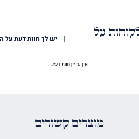
האימייל
שלך
קוחות על
יש לך חוות דעת על ה
אין עדיין חוות דעת.
שון לכתוב סקירה “לוח הנצחה עם כלביא”
וצג באתר.
שדות החובה מסומנים
*
ר
מוצרים קשורים
*