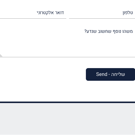
(חובה)
(חובה)
טלפון
דואר
אלקטרוני
משהו
נוסף
שחשוב
שנדע?
(חובה)