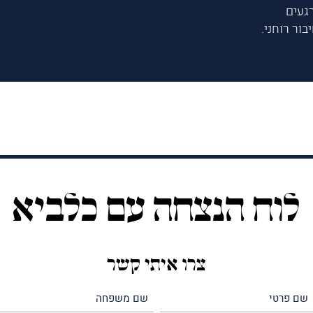
געים
ור רוחני.
לוח הנצחה עם כלביא
צרו איתי קשר
שם
שם
פרטי
משפחה