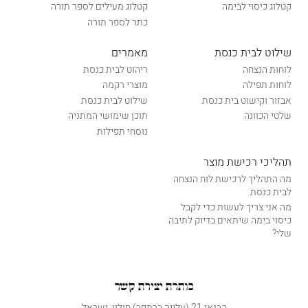
קטלוג כיסוי לבימה
קטלוג מעילים לספר תורה
כתר לספר תורה
שילוט לבית כנסת
מאמרים
לוחות הנצחה
ריהוט לבית כנסת
לוחות תפילה
מוצרי רקמה
אבזור וקישוט בית כנסת
שילוט לבית כנסת
שלטי הכוונה
תוכן שימושי המתניה
נוסחי תפילות
תהליכי רכישת מוצר
מה התהליך לרכישת לוח הנצחה
לבית כנסת
מה אני צריך לעשות כדי לקבל
כיסוי בימה שיתאים בדיוק לתיבה
שלי?
כותרת יצירת קשר
הבנאי 21 (עלייה ברמפה) חולון, ישראל