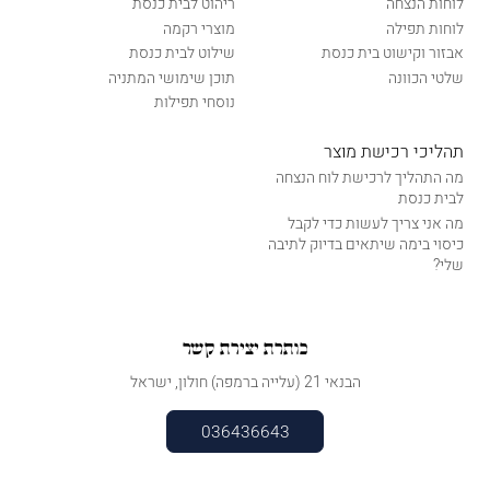
לוחות הנצחה
ריהוט לבית כנסת
לוחות תפילה
מוצרי רקמה
אבזור וקישוט בית כנסת
שילוט לבית כנסת
שלטי הכוונה
תוכן שימושי המתניה
נוסחי תפילות
תהליכי רכישת מוצר
מה התהליך לרכישת לוח הנצחה
לבית כנסת
מה אני צריך לעשות כדי לקבל
כיסוי בימה שיתאים בדיוק לתיבה
שלי?
כותרת יצירת קשר
הבנאי 21 (עלייה ברמפה) חולון, ישראל
036436643