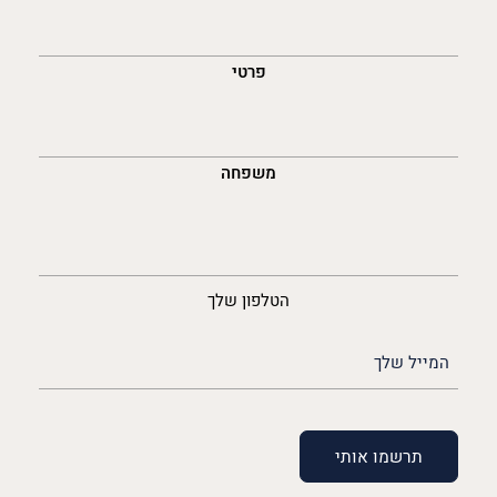
השםש
לך
פרטי
משפחה
נייד
הטלפון שלך
האימייל
שלך
(חובה)