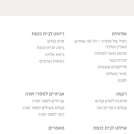
אודותינו
ריהוט לבית כנסת
הפיד של מתניה – כל מה שחדש,
ארון קודש
מעניין ועדכני
בימה לבית כנסת
סרטון הגעה למתניה
כיסא אליהו
יצירת קשר
כסאות נערמים
פרויקטים שעשינו
תנאי משלוח
תקנון
רקמה
אביזרים לספרי תורה
פרוכות לארון קודש
עץ חיים לספר תורה
קטלוג כיסוי לבימה
קטלוג מעילים לספר תורה
כתר לספר תורה
שילוט לבית כנסת
מאמרים