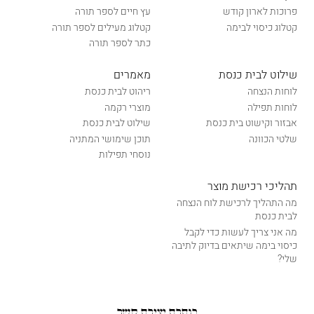
פרוכות לארון קודש
עץ חיים לספר תורה
קטלוג כיסוי לבימה
קטלוג מעילים לספר תורה
כתר לספר תורה
שילוט לבית כנסת
מאמרים
לוחות הנצחה
ריהוט לבית כנסת
לוחות תפילה
מוצרי רקמה
אבזור וקישוט בית כנסת
שילוט לבית כנסת
שלטי הכוונה
תוכן שימושי המתניה
נוסחי תפילות
תהליכי רכישת מוצר
מה התהליך לרכישת לוח הנצחה
לבית כנסת
מה אני צריך לעשות כדי לקבל
כיסוי בימה שיתאים בדיוק לתיבה
שלי?
כותרת יצירת קשר