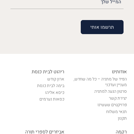
שלך
(חובה)
אודותינו
ריהוט לבית כנסת
הפיד של מתניה – כל מה שחדש,
ארון קודש
מעניין ועדכני
בימה לבית כנסת
סרטון הגעה למתניה
כיסא אליהו
יצירת קשר
כסאות נערמים
פרויקטים שעשינו
תנאי משלוח
תקנון
רקמה
אביזרים לספרי תורה