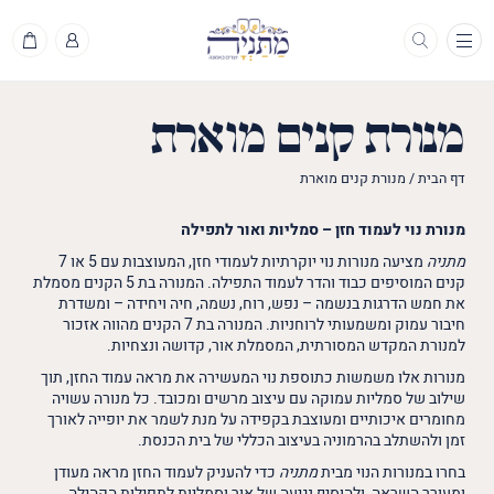
תפריט
מנורת קנים מוארת
דף הבית
/
מנורת קנים מוארת
מנורת נוי לעמוד חזן – סמליות ואור לתפילה
מתניה
מציעה מנורות נוי יוקרתיות לעמודי חזן, המעוצבות עם 5 או 7
קנים המוסיפים כבוד והדר לעמוד התפילה. המנורה בת 5 הקנים מסמלת
את חמש הדרגות בנשמה – נפש, רוח, נשמה, חיה ויחידה – ומשדרת
חיבור עמוק ומשמעותי לרוחניות. המנורה בת 7 הקנים מהווה אזכור
למנורת המקדש המסורתית, המסמלת אור, קדושה ונצחיות.
מנורות אלו משמשות כתוספת נוי המעשירה את מראה עמוד החזן, תוך
שילוב של סמליות עמוקה עם עיצוב מרשים ומכובד. כל מנורה עשויה
מחומרים איכותיים ומעוצבת בקפידה על מנת לשמר את יופייה לאורך
זמן ולהשתלב בהרמוניה בעיצוב הכללי של בית הכנסת.
בחרו במנורות הנוי מבית
מתניה
כדי להעניק לעמוד החזן מראה מעודן
ומעורר השראה, ולהוסיף נגיעה של אור וסמליות לתפילות הקהילה.