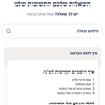
השאלות שלכם התשובות שלנו
יש לך שאלה?
שאל אותנו עכשיו
השם
שלך
האימייל
שלך
איך לנסח הקדשה
טלפון
(חובה)
איך רושמים הקדשות לע"נ?
1. שם פרטי מלא
2. שם משפחה
פרט
3. שמות ההורים של הנפטר
על
4. תאריך הפטירה של הנפטר
מה
מדובר
להלן דוגמא של הקדשה: