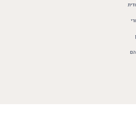
דית
רי
הם