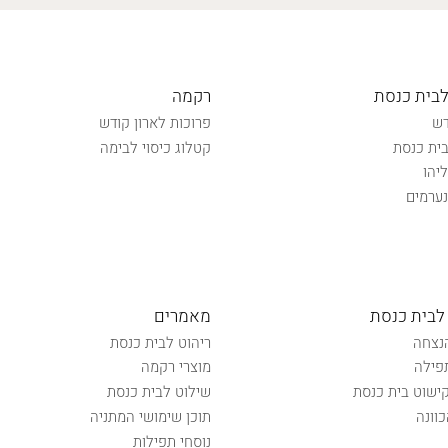
לבית כנסת
רקמה
דש
פרוכות לארון קודש
ית כנסת
קטלוג כיסוי לבימה
יהו
ערמים
לבית כנסת
מאמרים
נצחה
ריהוט לבית כנסת
פילה
מוצרי רקמה
קישוט בית כנסת
שילוט לבית כנסת
וונה
תוכן שימושי המתניה
נוסחי תפילות