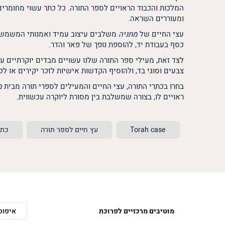
המלכות והכבוד הראויים לספר התורה. כל כתר עשוי מחומרים
ומעוררים השראה.
עצי החיים של
מתניה
משלבים עיצוב עמיד ואמנותי המשמש כב
כסף בעבודת יד, להוספת נופך של פאר והדר.
לצד זאת, מעילי ספר התורה שלנו עשויים מבדים יוקרתיים ע
צבעים וסוגי בד, ולהוסיף הקדשות אישיות לזכר יקירים או ל
בחרו בכתרי התורה, עצי החיים
והמעילים לספרי תורה
מבית
מ
ראויים לו, בצורה שמשלבת בין מסורת ליוקרה עכשווית.
Torah case
עץ חיים לספר תורה
כתר
מוטיבים מרכזיים לפרוכת
איפוס