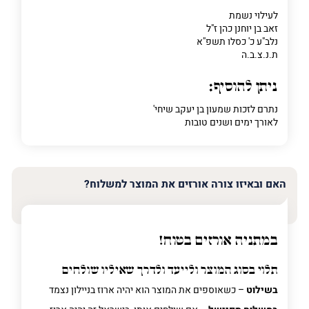
לעילוי נשמת
פרט על מה מדובר
זאב בן יוחנן כהן ז"ל
נלב"ע כ' כסלו תשפ"א
ת.נ.צ.ב.ה
ניתן להוסיף:
נתרם לזכות שמעון בן יעקב שיחי'
לאורך ימים ושנים טובות
האם ובאיזו צורה אורזים את המוצר למשלוח?
במתניה אורזים בטוח!
תלוי בסוג המוצר ולייעד ולדרך שאיליו שולחים
בשילוט
– כשאוספים את המוצר הוא יהיה ארוז בניילון נצמד