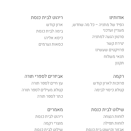
אודותינו
ריהוט לבית כנסת
הפיד של מתניה – כל מה שחדש,
ארון קודש
מעניין ועדכני
בימה לבית כנסת
סרטון הגעה למתניה
כיסא אליהו
יצירת קשר
כסאות נערמים
פרויקטים שעשינו
תנאי משלוח
תקנון
רקמה
אביזרים לספרי תורה
פרוכות לארון קודש
עץ חיים לספר תורה
קטלוג כיסוי לבימה
קטלוג מעילים לספר תורה
כתר לספר תורה
שילוט לבית כנסת
מאמרים
לוחות הנצחה
ריהוט לבית כנסת
לוחות תפילה
מוצרי רקמה
אבזור וקישוט בית כנסת
שילוט לבית כנסת