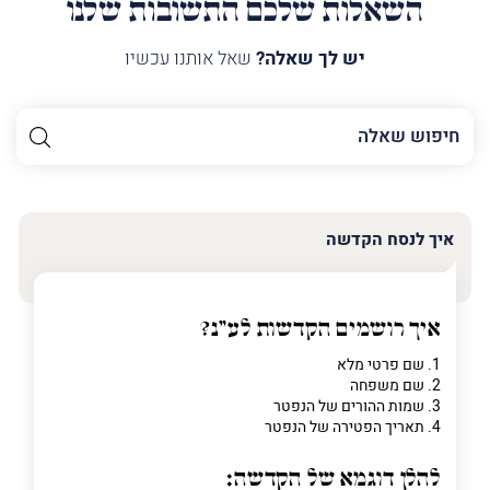
השאלות שלכם התשובות שלנו
יש לך שאלה?
שאל אותנו עכשיו
השם
שלך
האימייל
שלך
איך לנסח הקדשה
טלפון
(חובה)
איך רושמים הקדשות לע"נ?
1. שם פרטי מלא
2. שם משפחה
פרט
3. שמות ההורים של הנפטר
על
4. תאריך הפטירה של הנפטר
מה
מדובר
להלן דוגמא של הקדשה: