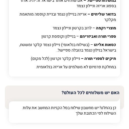
במשלוח ספיישל –
אם שולחים אותו בישראל זה יהיה ארוז
בספוג אריזה וניילון נצמד
בדואר שליחים –
אריזה בניילון נצמד ובניית קופסה מותאמת
מקלקר
מוצרי רקמה
– לרוב בקרטון וניילון נצמד
ספרי תורה ואביזריהם
– בניילון וקופסת קרטון
כסאות אליהו
– (בשילוח בנלאומי) ניילון נצמד קלקר ומשטח,
בישראל בנילון נצמד בהובלה ספיישל.
תיקים לספרי תורה –
ניילון קלקר וקרטון (לכל מקום)
במחלקת פרמיום
לא משלמים על אריזה בנלאומית
האם יש משלוחים לכל העולם?
כן בהחלט! יש מחשבון שילוח בסל הקניות המחשב את עלות
השילוח לפי הכתובת שלך