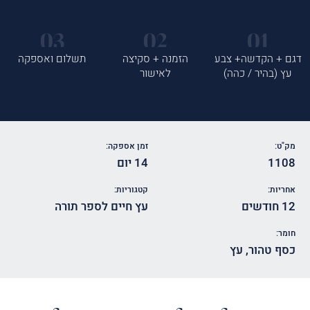
דגם + הקדשה+ צבע
הזמנה + סקיצה
תשלום ואספקה
עץ (בהיר / כהה)
לאישור
מק"ט:
זמן אספקה:
1108
14 יום
אחריות:
קטגוריות:
12 חודשים
עץ חיים לספר תורה
חומר:
כסף טהור
,
עץ