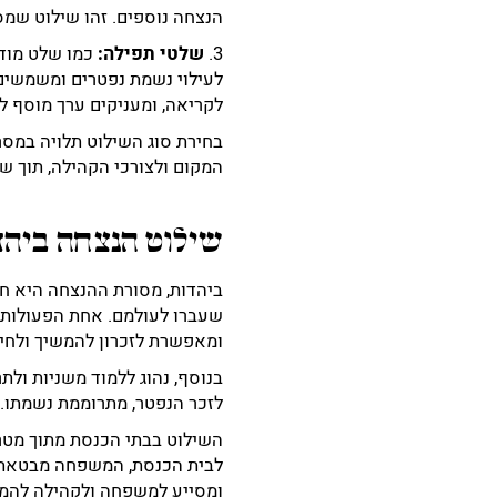
הנצחה נוספים. זהו שילוט שמס
3.
שלטי תפילה:
כמו שלט מודי
לעילוי נשמת נפטרים ומשמשים 
לקריאה, ומעניקים ערך מוסף ל
בחירת סוג השילוט תלויה במסר
המקום ולצורכי הקהילה, תוך שמ
שילוט הנצחה ביהד
ביהדות, מסורת ההנצחה היא חלק
שעברו לעולמם. אחת הפעולות ה
ומאפשרת לזכרון להמשיך ולחיו
בנוסף, נהוג ללמוד משניות ול
לזכר הנפטר, מתרוממת נשמתו.
השילוט בבתי הכנסת מתוך מטרה
לבית הכנסת, המשפחה מבטאת את
ומסייע למשפחה ולקהילה להמ