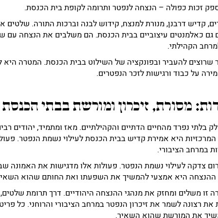
פק זכות כפולה – הנצחה לנפטר ותרומה לקופת בית הכנסת.
ם, קדיש דרבנן, מנורת למנצח, קידוש לבנה וברכות התורה. שלטים אל
גם כאלמנטים עיצוביים בבית הכנסת. הם משלבים את הנצחה עם שימוש
מרחב הקהילתי.
 שרוצים להעביר ובפונקציה של השילוט בבית הכנסת. המטרה היא ל
ירה על כבוד ורגישות לזכר הנפטרים.
ות: מסורת, זיכרון ומורשת בבתי הכנסת
 בלתי נפרד מהחיים הדתיים והקהילתיים. מאז ומתמיד, יהודים רבים 
מרכזיות היא אמירת קדיש בבית הכנסת לעילוי נשמת הנפטר. פעולה
ת במרחב הציבורי.
תרום צדקה לעילוי נשמת הנפטר. פעולות אלו מדגישות את האמונה ש
 ההנצחה היא אמצעי להמשיך את השפעתו ואת החותם שהוא השאיר
 זו משלים ומחזק את מנהגי ההנצחה היהודיים. דרך תרומת שלטים, נ
 רצונה לשמר את זיכרון הנפטר במרחב הציבורי והרוחני. כל פריט
שיך את המורשת שהוא השאיר.