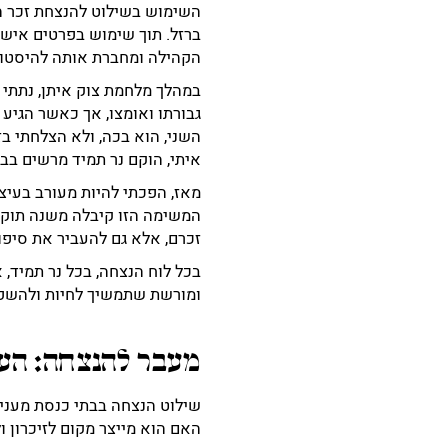
השימוש בשילוט להנצחת זכר הנ
ברזל. תוך שימוש בפרטים אישיי
הקהילה ומחברת אותה להיסטו
במהלך מלחמת צוק איתן, נתתי 
גבורתו ואומצו, אך כאשר הגיע
השני, הוא בכה, ולא הצלחתי ב
איתי, הוקם נר תמיד מרשים בב
מאז, הפכתי להיות מעורב בעיצו
המשימה הזו קיבלה משנה תוקף
זכרם, אלא גם להעביר את סיפו
בכל לוח הנצחה, בכל נר תמיד, 
ומורשת שתמשיך לחיות ולהשפי
מעבר להנצחה: הער
שילוט הנצחה בבתי כנסת מעניק
האם הוא מייצר מקום לזיכרון 