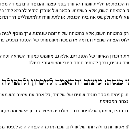
הכנסת או תליית שמו היא ערך בפני עצמו, והם צודקים במידה מסוימ
רק בהנצחת השם, אלא בשימוש בכאב של אובדן היקיר להביא לידי ביט
א ליפות ולקשט את בית הכנסת, או לתת שירות למתפללים דרך תרו
 רק בהנצחת השם, אלא בהנצחה של תרומה שנותנת ערך מוסף לבית הכ
ט הנצחה שמציין תרומה או מעשה משמעותי של הנפטר מעניק ערך 
 את הזכרון האישי של הנפטרים, אלא גם משמש כמקור השראה וכח ל
 טובים, ובכך להותיר חותם חיובי ומשמעותי בעולם.
 כנסת: עיצוב והתאמה לזיכרון ולתפילה
, קיימים מספר סוגים שונים של שלטים, כל אחד עם עיצוב ומשמעות 
נצחה המסוימת.
 נר תמיד, שמוקדש לנפטר בודד. שלט זה מייצר זיכרון אישי ומרגש,
:
אפשרות גדולה יותר של שילוט, שבה מרכז ההנצחה הוא לנפטר מסוי