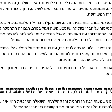
פטרים בבתי כנסת הוא כלי ייחודי לסיפור האישי שלהם, ובמיוחד 
ם, תמונות, ציטוטים, וסיפורים המצורפים לשילוט, ניתן ליצור חוויה
ריה המשותפת.
מעצמי במתנדבות בבית חולים, שם נתקלתי בחייל מפלוגת גבעתי שנפצ
 לסיפור על חברו בפלוגה שנפצע קשה ונפל בקרב, הגבורה התהפכה 
זה. התמודדותו עם האשמה והאבל הובילה אותו להחלטה להנציח את 
ית הכנסת של בסיס פלוגת גבעתי, עם שם ותמונת החבר שנפל.
ב וייצור שילוט הנצחה לנפטרים, עם דגש מיוחד על חיילי צהל. במהל
. עיצבתי והקמתי מספר לוחות הנצחה לעילוי נשמת הנרצחים. המטר
רם ולהדגיש את גבורתם ונתינתם.
אנו משרים אור על חייהם וסיפורם של הנפטרים. זהו כבוד אחרון שאנו
ע.
ך הרוחני והקהילתי של שילוט הנצחה ב
 משמעות רבה הן רוחנית והן קהילתית. השאלה המרכזית היא איך ש
ולהתבוננות? והאם הוא מחזק את הקשרים בין חברי הקהילה?