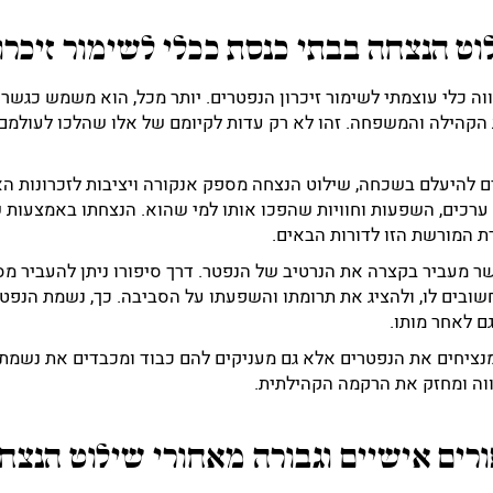
וט הנצחה בבתי כנסת ככלי לשימור זיכרו
ה כלי עוצמתי לשימור זיכרון הנפטרים. יותר מכל, הוא משמש כגשר 
 הקהילה והמשפחה. זהו לא רק עדות לקיומם של אלו שהלכו לעולמם,
לים להיעלם בשכחה, שילוט הנצחה מספק אנקורה ויציבות לזכרונות ה
ערכים, השפעות וחוויות שהפכו אותו למי שהוא. הנצחתו באמצעות 
רת המורשת הזו לדורות הבאים.
אשר מעביר בקצרה את הנרטיב של הנפטר. דרך סיפורו ניתן להעביר מ
שובים לו, ולהציג את תרומתו והשפעתו על הסביבה. כך, נשמת הנפטר
ם לאחר מותו.
נציחים את הנפטרים אלא גם מעניקים להם כבוד ומכבדים את נשמתם.
וה ומחזק את הרקמה הקהילתית.
ורים אישיים וגבורה מאחורי שילוט הנצח