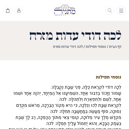
תפריט
לכה דודי עדות מזרח
דף הבית
/
נוסחי תפילות
/
לכה דודי עדות מזרח
נוסחי תפילות
לְכָה דוֹדִי לִקְרַאת כַּלָּה, פְּנֵי שַׁבָּת נְקַבְּלָה:
שָׁמוֹר וְזָכוֹר בְּדִבּוּר אֶחָד, הִשְׁמִיעָנוּ אֵל הַמְּיֻחָד, יְהֹוָה אֶחָד וּשְׁמוֹ
אֶחָד, לְשֵׁם וּלְתִפְאֶרֶת וְלִתְהִלָּה: לכה
לִקְרַאת שַׁבָּת לְכוּ וְנֵלְכָה, כִּי הִיא מְקוֹר הַבְּרָכָה, מֵרֹאשׁ מִקֶּדֶם
נְסוּכָה, סוֹף מַעֲשֶׂה בְּמַחֲשָׁבָה תְּחִלָּה: לכה
מִקְדַּשׁ מֶלֶךְ עִיר מְלוּכָה, קוּמִי צְאִי מִתּוֹךְ הַהֲפֵכָה, רַב לָךְ שֶׁבֶת
בְּעֵמֶק הַבָּכָא, וְהוּא יַחְמוֹל עָלַיִךְ חֶמְלָה: לכה