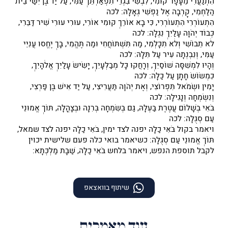
הִתְנַעֲרִי מֵעָפָר קוּמִי, לִבְשִׁי בִּגְדֵי תִפְאַרְתֵּךְ עַמִּי, עַל יַד בֶּן יִשַּׁי בֵּית
הַלַּחְמִי, קָרְבָה אֶל נַפְשִׁי גְּאָלָהּ: לכה
הִתְעוֹרְרִי הִתְעוֹרְרִי, כִּי בָא אוֹרֵךְ קוּמִי אוֹרִי, עוּרִי עוּרִי שִׁיר דַּבֵּרִי,
כְּבוֹד יְהֹוָה עָלַיִךְ נִגְלָה: לכה
לֹא תֵבוֹשִׁי וְלֹא תִכָּלְמִי, מַה תִּשְׁתּוֹחֲחִי וּמַה תֶּהֱמִי, בָּךְ יֶחֱסוּ עֲנִיֵּי
עַמִּי, וְנִבְנְתָה עִיר עַל תִּלָּהּ: לכה
וְהָיוּ לִמְשִׁסָּה שׁוֹסַיִךְ, וְרָחֲקוּ כָּל מְבַלְּעָיִךְ, יָשִׂישׂ עָלַיִךְ אֱלֹהָיִךְ,
כִּמְשׂוֹשׂ חָתָן עַל כַּלָּה: לכה
יָמִין וּשְׂמֹאל תִּפְרוֹצִי, וְאֶת יְהֹוָה תַּעֲרִיצִי, עַל יַד אִישׁ בֶּן פַּרְצִי,
וְנִשְׂמְחָה וְנָגִילָה: לכה
בֹּאִי בְשָׁלוֹם עֲטֶרֶת בַּעְלָהּ, גַּם בְּשִׂמְחָה בְּרִנָּה וּבְצָהֳלָה, תּוֹךְ אֱמוּנֵי
עַם סְגֻלָּה: לכה
ויאמר בקול בֹּאִי כַלָּה יפנה לצד ימין, בֹּאִי כַלָּה יפנה לצד שמאל,
תּוֹךְ אֱמוּנֵי עַם סְגֻלָּה: כשיאמר בואי כלה פעם שלישית יכוין
לקבל תוספת הנפש, ויאמר בלחש בֹּאִי כַלָּה, שַׁבָּת מַלְכְּתָא:
שיתוף בוואצאפ
עוד מאמרים