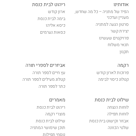
אודותינו
ריהוט לבית כנסת
הפיד של מתניה – כל מה שחדש,
ארון קודש
מעניין ועדכני
בימה לבית כנסת
סרטון הגעה למתניה
כיסא אליהו
יצירת קשר
כסאות נערמים
פרויקטים שעשינו
תנאי משלוח
תקנון
רקמה
אביזרים לספרי תורה
פרוכות לארון קודש
עץ חיים לספר תורה
קטלוג כיסוי לבימה
קטלוג מעילים לספר תורה
כתר לספר תורה
שילוט לבית כנסת
מאמרים
לוחות הנצחה
ריהוט לבית כנסת
לוחות תפילה
מוצרי רקמה
אבזור וקישוט בית כנסת
שילוט לבית כנסת
שלטי הכוונה
תוכן שימושי המתניה
נוסחי תפילות