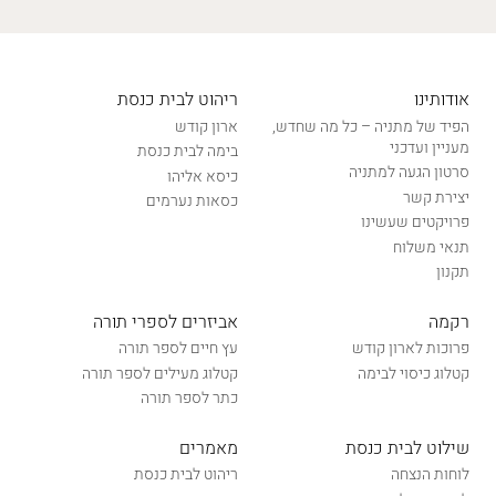
אודותינו
ריהוט לבית כנסת
הפיד של מתניה – כל מה שחדש,
ארון קודש
מעניין ועדכני
בימה לבית כנסת
סרטון הגעה למתניה
כיסא אליהו
יצירת קשר
כסאות נערמים
פרויקטים שעשינו
תנאי משלוח
תקנון
רקמה
אביזרים לספרי תורה
פרוכות לארון קודש
עץ חיים לספר תורה
קטלוג כיסוי לבימה
קטלוג מעילים לספר תורה
כתר לספר תורה
שילוט לבית כנסת
מאמרים
לוחות הנצחה
ריהוט לבית כנסת