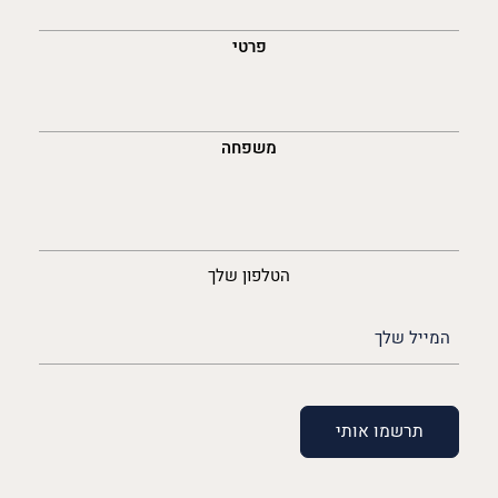
לך
פרטי
משפחה
נייד
הטלפון שלך
האימייל
שלך
(חובה)