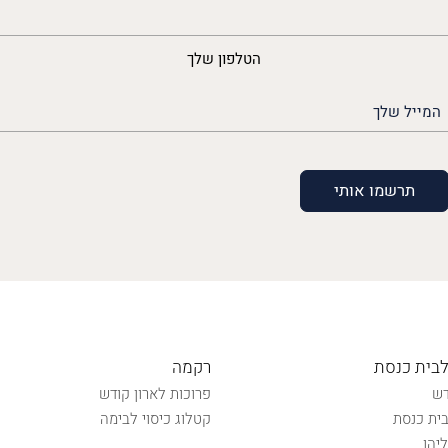
נייד
הטלפון שלך
האימייל
שלך
(חובה)
לבית כנסת
רקמה
דש
פרוכות לארון קודש
ית כנסת
קטלוג כיסוי לבימה
יהו