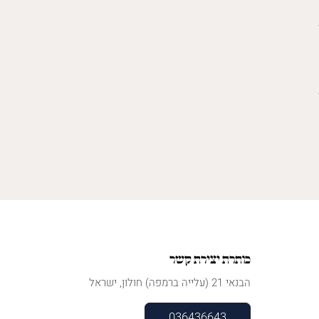
כותרת יצירת קשר
הבנאי 21 (עלייה ברמפה) חולון, ישראל
036436643