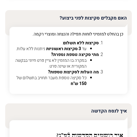
האימייל
שלך
האם מקבלים סקיצות לפני ביצוע?
טלפון
(חובה)
כן בהחלט למזמיני לוחות תפילה והנצחה ומוצרי רקמה.
סקיצות ללא תשלום
:
עד
3 סקיצות ראשוניות
ניתנות ללא עלות.
מתי סקיצה נוספת נספרת?
פרט
במקרה בו המזמין לא ציין פרט חיוני בבקשה
על
המקורית או שינה פרט.
מה
מה העלות לסקיצות נוספות?
מדובר
כל סקיצה נוספת מעבר תחויב בתשלום של
150 ש"ח
פרט על מה מדובר
איך לנסח הקדשה
איך רושמים הקדשות לע"נ?