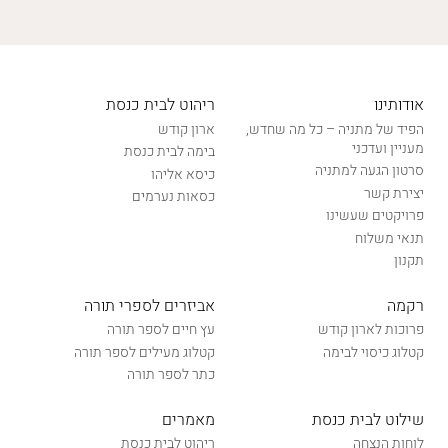
אודותינו
ריהוט לבית כנסת
הפיד של מתניה – כל מה שחדש,
ארון קודש
מעניין ועדכני
בימה לבית כנסת
סרטון הגעה למתניה
כיסא אליהו
יצירת קשר
כסאות נערמים
פרויקטים שעשינו
תנאי משלוח
תקנון
רקמה
אביזרים לספרי תורה
פרוכות לארון קודש
עץ חיים לספר תורה
קטלוג כיסוי לבימה
קטלוג מעילים לספר תורה
כתר לספר תורה
שילוט לבית כנסת
מאמרים
לוחות הנצחה
ריהוט לבית כנסת