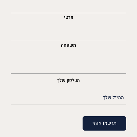
השםש
לך
פרטי
משפחה
נייד
הטלפון שלך
האימייל
שלך
(חובה)