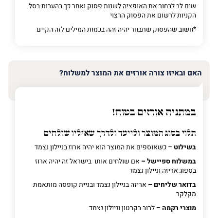
שים לב לבחור את האופציה לשנות פסוק ואחר כך בהערות בסל
הקניות לרשום את הפסוק הרצוי
*חשוב שהפסוק שתבחר יהיה זהה בכמות המילים לזה הקיים
האם ובאיזו צורה אורזים את המוצר למשלוח?
במתניה אורזים בטוח!
תלוי בסוג המוצר ולייעד ולדרך שאיליו שולחים
בשילוט
– כשאוספים את המוצר הוא יהיה ארוז בניילון נצמד
במשלוח ספיישל –
אם שולחים אותו בישראל זה יהיה ארוז
בספוג אריזה וניילון נצמד
בדואר שליחים –
אריזה בניילון נצמד ובניית קופסה מותאמת
מקלקר
מוצרי רקמה
– לרוב בקרטון וניילון נצמד