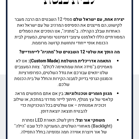
יצירה אחת, עם ישראל שלם
סמלי 12 השבטים הם הרבה מעבר
לקישוט; הם מייצגים את הפסיפס המרהיב של עם ישראל ואת
האחדות שבלב הקהילה. ב"מתניה", אנו הופכים את הסמלים
המסורתיים הללו לאלמנט עיצובי דומיננטי ומרשים, המעניק לבית
הכנסת אופי ייחודי ותחושת קדושה מרוממת.
מה הופך את שלטי 12 השבטים של "מתניה" לייחודיים?
התאמה אדריכלית מושלמת (Custom Made):
אנו לא
מאמינים ב"מידה אחת שמתאימה לכולם". צוות המעצבים
שלנו יתאים עבורכם את גודל השלטים, הפרופורציות
והסגנון הגרפי בדיוק למבנה הקירות והחלל של בית הכנסת
שלכם.
מגוון חומרים וטכנולוגיות:
בין אם אתם מחפשים מראה
קלאסי של עץ מגולף, חיתוך לייזר מודרני במתכת, או שילוב
זכוכית אמנותית – אנו שולטים בכל הטכניקות כדי
להבטיח תוצאה יוצאת דופן.
משחקי אור וצל:
ניתן לשלב תאורת LED נסתרת
(Backlight) מאחורי השלטים, המעניקה לכל שבט "הילה"
של אור ויוצרת אווירה חמה ומזמינה בחלל התפילה.