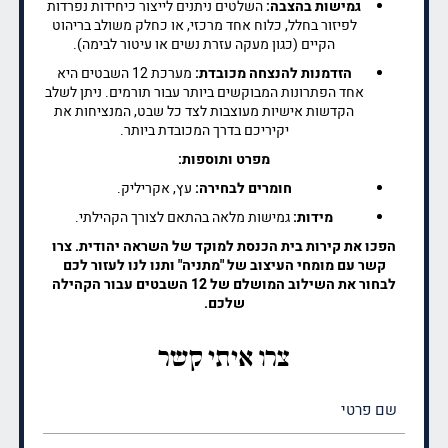
גמישות בהצבה:
השלטים ניתנים לייצור כיחידות נפרדות
לפיזור בחלל, כלוח אחד מרכזי, או כחלק משולב בריהוט
הקיים (כגון מעקה עזרת נשים או עיטור לבימה).
הזדמנות להנצחה מכובדת:
מערכת 12 השבטים היא
אחד הפתרונות המבוקשים ביותר עבור תורמים. ניתן לשלב
הקדשות אישיות מעוצבות לצד כל שבט, המנציחות את
יקיריכם בדרך המכובדת ביותר.
מפרט ותוספות:
חומרים לבחירה:
עץ, אקריליק.
מידות:
גמישות מלאה בהתאם לצורך הקהילתי.
הפכו את קירות בית הכנסת למוקד של השראה יהודית. צרו
קשר עם מומחי העיצוב של "מתניה" ותנו לנו לעזור לכם
לבחור את השילוב המושלם של 12 השבטים עבור הקהילה
שלכם.
צרו איתי קשר
שם
פרטי
(חובה)