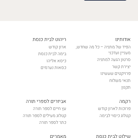
אודותינו
ריהוט לבית כנסת
הפיד של מתניה – כל מה שחדש,
ארון קודש
מעניין ועדכני
בימה לבית כנסת
סרטון הגעה למתניה
כיסא אליהו
יצירת קשר
כסאות נערמים
פרויקטים שעשינו
תנאי משלוח
תקנון
רקמה
אביזרים לספרי תורה
פרוכות לארון קודש
עץ חיים לספר תורה
קטלוג כיסוי לבימה
קטלוג מעילים לספר תורה
כתר לספר תורה
שילוט לבית כנסת
מאמרים