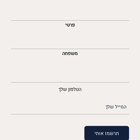
השםש
לך
פרטי
משפחה
נייד
הטלפון שלך
האימייל
שלך
(חובה)