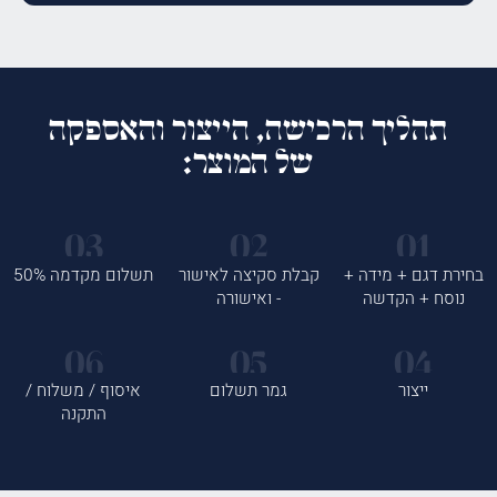
תהליך הרכישה, הייצור והאספקה
של המוצר:
בחירת דגם + מידה +
קבלת סקיצה לאישור
תשלום מקדמה 50%
נוסח + הקדשה
- ואישורה
ייצור
גמר תשלום
איסוף / משלוח /
התקנה