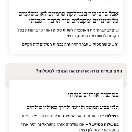
אבל ברכישה
במחלקת פרמיום
לא משלמים
על שינויים ומקבלים עוד הרבה הטבות!
שים לב לבחור את האופציה לשנות פסוק ואחר כך בהערות בסל
הקניות לרשום את הפסוק הרצוי
*חשוב שהפסוק שתבחר יהיה זהה בכמות המילים לזה הקיים
האם ובאיזו צורה אורזים את המוצר למשלוח?
במתניה אורזים בטוח!
תלוי בסוג המוצר ולייעד ולדרך שאיליו שולחים
בשילוט
– כשאוספים את המוצר הוא יהיה ארוז בניילון נצמד
במשלוח ספיישל –
אם שולחים אותו בישראל זה יהיה ארוז
בספוג אריזה וניילון נצמד