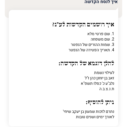
איך לנסח הקדשה
איך רושמים הקדשות לע"נ?
1. שם פרטי מלא
2. שם משפחה
3. שמות ההורים של הנפטר
4. תאריך הפטירה של הנפטר
להלן דוגמא של הקדשה:
לעילוי נשמת
זאב בן יוחנן כהן ז"ל
נלב"ע כ' כסלו תשפ"א
ת.נ.צ.ב.ה
ניתן להוסיף:
נתרם לזכות שמעון בן יעקב שיחי'
לאורך ימים ושנים טובות