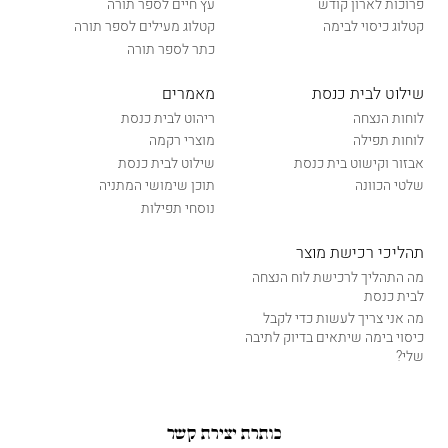
פרוכות לארון קודש
עץ חיים לספר תורה
קטלוג כיסוי לבימה
קטלוג מעילים לספר תורה
כתר לספר תורה
שילוט לבית כנסת
מאמרים
לוחות הנצחה
ריהוט לבית כנסת
לוחות תפילה
מוצרי רקמה
אבזור וקישוט בית כנסת
שילוט לבית כנסת
שלטי הכוונה
תוכן שימושי המתניה
נוסחי תפילות
תהליכי רכישת מוצר
מה התהליך לרכישת לוח הנצחה
לבית כנסת
מה אני צריך לעשות כדי לקבל
כיסוי בימה שיתאים בדיוק לתיבה
שלי?
כותרת יצירת קשר