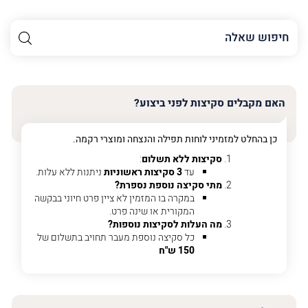
השם
שלך
האימייל
שלך
האם מקבלים סקיצות לפני ביצוע?
טלפון
(חובה)
כן בהחלט למזמיני לוחות תפילה והנצחה ומוצרי רקמה.
סקיצות ללא תשלום
:
עד
3 סקיצות ראשוניות
ניתנות ללא עלות.
מתי סקיצה נוספת נספרת?
פרט
במקרה בו המזמין לא ציין פרט חיוני בבקשה
על
המקורית או שינה פרט.
מה
מה העלות לסקיצות נוספות?
מדובר
כל סקיצה נוספת מעבר תחויב בתשלום של
150 ש"ח
פרט על מה מדובר