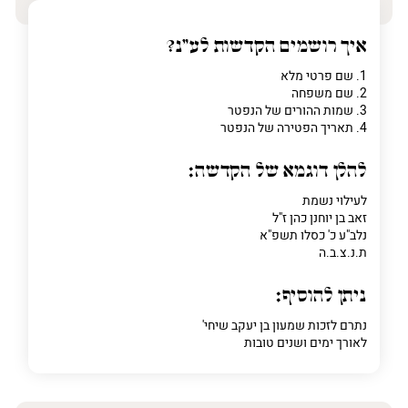
איך רושמים הקדשות לע"נ?
פרט על מה מדובר
1. שם פרטי מלא
2. שם משפחה
3. שמות ההורים של הנפטר
4. תאריך הפטירה של הנפטר
להלן דוגמא של הקדשה:
לעילוי נשמת
זאב בן יוחנן כהן ז"ל
נלב"ע כ' כסלו תשפ"א
ת.נ.צ.ב.ה
ניתן להוסיף:
נתרם לזכות שמעון בן יעקב שיחי'
לאורך ימים ושנים טובות