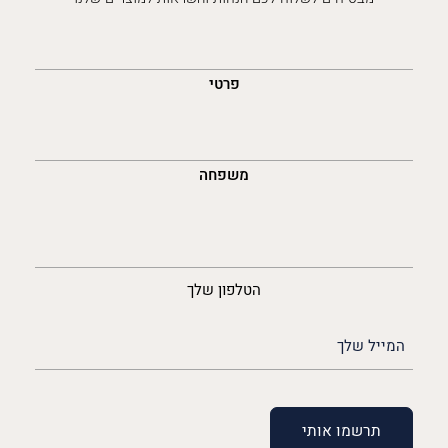
השםש
לך
פרטי
משפחה
נייד
הטלפון שלך
האימייל
שלך
(חובה)