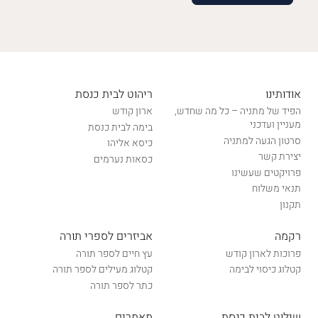
אודותינו
ריהוט לבית כנסת
הפיד של מתניה – כל מה שחדש,
ארון קודש
מעניין ועדכני
בימה לבית כנסת
סרטון הגעה למתניה
כיסא אליהו
יצירת קשר
כסאות נערמים
פרויקטים שעשינו
תנאי משלוח
תקנון
רקמה
אביזרים לספרי תורה
פרוכות לארון קודש
עץ חיים לספר תורה
קטלוג כיסוי לבימה
קטלוג מעילים לספר תורה
כתר לספר תורה
שילוט לבית כנסת
מאמרים