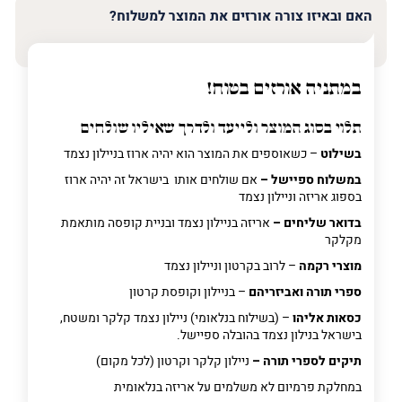
האם ובאיזו צורה אורזים את המוצר למשלוח?
במתניה אורזים בטוח!
תלוי בסוג המוצר ולייעד ולדרך שאיליו שולחים
בשילוט
– כשאוספים את המוצר הוא יהיה ארוז בניילון נצמד
במשלוח ספיישל –
אם שולחים אותו בישראל זה יהיה ארוז
בספוג אריזה וניילון נצמד
בדואר שליחים –
אריזה בניילון נצמד ובניית קופסה מותאמת
מקלקר
מוצרי רקמה
– לרוב בקרטון וניילון נצמד
ספרי תורה ואביזריהם
– בניילון וקופסת קרטון
כסאות אליהו
– (בשילוח בנלאומי) ניילון נצמד קלקר ומשטח,
בישראל בנילון נצמד בהובלה ספיישל.
תיקים לספרי תורה –
ניילון קלקר וקרטון (לכל מקום)
במחלקת פרמיום
לא משלמים על אריזה בנלאומית