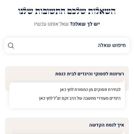
השאלות שלכם התשובות שלנו
יש לך שאלה?
שאל אותנו עכשיו
השם
שלך
האימייל
שלך
רעיונות לפסוקי והיגדים לבית כנסת
טלפון
(חובה)
לבחירת פסוקים מן המסורת לחץ
כאן
היגדים מעוררי מחשבה של הרב זקס זצ"ל לחץ
כאן
פרט
על
איך לנסח הקדשה
מה
מדובר