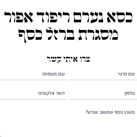
כסא נערם ריפוד אפור
מסגרת ברזל כסף
צרו איתי קשר
שם
שם
פרטי
משפחה
(חובה)
(חובה)
טלפון
דואר
אלקטרוני
משהו
נוסף
שחשוב
שנדע?
(חובה)