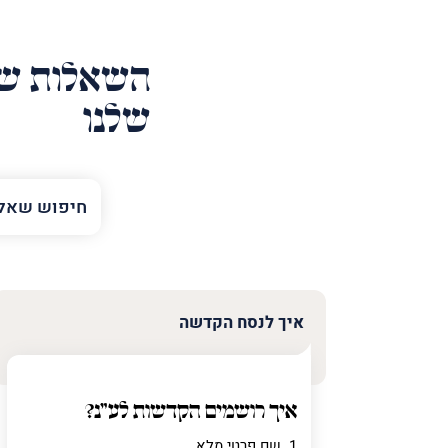
השאלות של
שלנו
השם
שלך
טלפון
(חובה)
איך לנסח הקדשה
פרט
על
איך רושמים הקדשות לע"נ?
מה
מדובר
1. שם פרטי מלא