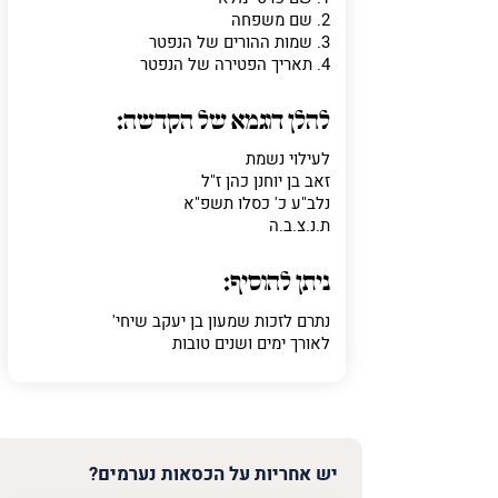
2. שם משפחה
3. שמות ההורים של הנפטר
4. תאריך הפטירה של הנפטר
פרט על מה מדוב
להלן דוגמא של הקדשה:
לעילוי נשמת
זאב בן יוחנן כהן ז"ל
נלב"ע כ' כסלו תשפ"א
ת.נ.צ.ב.ה
ניתן להוסיף:
נתרם לזכות שמעון בן יעקב שיחי'
לאורך ימים ושנים טובות
יש אחריות על הכסאות נערמים?