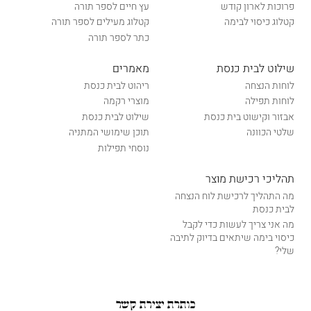
פרוכות לארון קודש
עץ חיים לספר תורה
קטלוג כיסוי לבימה
קטלוג מעילים לספר תורה
כתר לספר תורה
שילוט לבית כנסת
מאמרים
לוחות הנצחה
ריהוט לבית כנסת
לוחות תפילה
מוצרי רקמה
אבזור וקישוט בית כנסת
שילוט לבית כנסת
שלטי הכוונה
תוכן שימושי המתניה
נוסחי תפילות
תהליכי רכישת מוצר
מה התהליך לרכישת לוח הנצחה
לבית כנסת
מה אני צריך לעשות כדי לקבל
כיסוי בימה שיתאים בדיוק לתיבה
שלי?
כותרת יצירת קשר