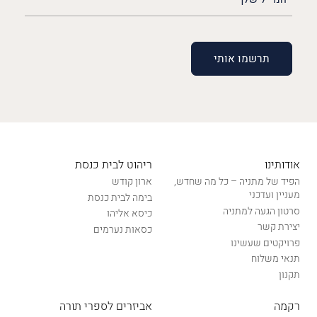
שלך
(חובה)
אודותינו
ריהוט לבית כנסת
הפיד של מתניה – כל מה שחדש,
ארון קודש
מעניין ועדכני
בימה לבית כנסת
סרטון הגעה למתניה
כיסא אליהו
יצירת קשר
כסאות נערמים
פרויקטים שעשינו
תנאי משלוח
תקנון
רקמה
אביזרים לספרי תורה