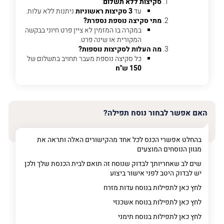
סקיצות ללא תשלום
:
עד
3 סקיצות ראשוניות
ניתנות ללא עלות.
מתי סקיצה נוספת נספרת?
פרט
במקרה בו המזמין לא ציין פרט חיוני בבקשה
על
המקורית או שינה פרט.
מה
מה העלות לסקיצות נוספות?
מדובר
כל סקיצה נוספת מעבר תחויב בתשלום של
150 ש"ח
פרט על מה מדובר
האם אפשר לבחור נוסח תפילה?
בהחלט אפשרי הכנס לכל אחד מהקישורים האלה ותראה את
מגוון הנוסחים המוצעים
שים לב שאחריותך לבדוק שנוסח זה תואם לבית הכנסת שלך ולכן
יש לבדוק היטב לפני אישור ביצוע
לחץ כאן לתפילות בנוסח עדות מזרח
לחץ כאן לתפילות בנוסח אשכנזי
לחץ כאן לתפילות בנוסח תימני