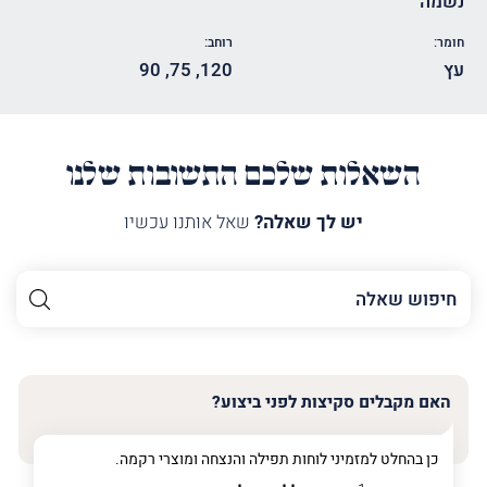
נשמה
חומר:
רוחב:
עץ
120
,
75
,
90
השאלות שלכם התשובות שלנו
יש לך שאלה?
שאל אותנו עכשיו
השם
שלך
האימייל
שלך
האם מקבלים סקיצות לפני ביצוע?
טלפון
(חובה)
כן בהחלט למזמיני לוחות תפילה והנצחה ומוצרי רקמה.