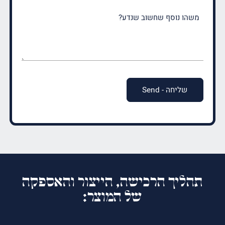
משהו
נוסף
שחשוב
שנדע?
(חובה)
תהליך הרכישה, הייצור והאספקה
של המוצר: