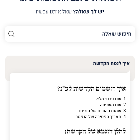
יש לך שאלה?
שאל אותנו עכשיו
השם
שלך
האימייל
שלך
איך לנסח הקדשה
טלפון
(חובה)
איך רושמים הקדשות לע"נ?
1. שם פרטי מלא
2. שם משפחה
פרט
3. שמות ההורים של הנפטר
על
4. תאריך הפטירה של הנפטר
מה
מדובר
להלן דוגמא של הקדשה: