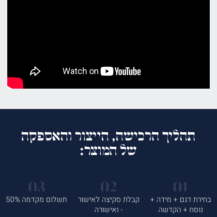
תהליך הרכישה, הייצור והאספקה
של המוצר:
בחירת דגם + מידה +
קבלת סקיצה לאישור
תשלום מקדמה 50%
נוסח + הקדשה
- ואישורה