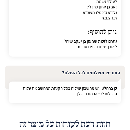
לעילוי נשמת
פרט על מה מדובר
זאב בן יוחנן כהן ז"ל
נלב"ע כ' כסלו תשפ"א
ת.נ.צ.ב.ה
ניתן להוסיף:
נתרם לזכות שמעון בן יעקב שיחי'
לאורך ימים ושנים טובות
האם יש משלוחים לכל העולם?
כן בהחלט! יש מחשבון שילוח בסל הקניות המחשב את עלות
השילוח לפי הכתובת שלך
חוות דעת לקוחות על מוצר זה