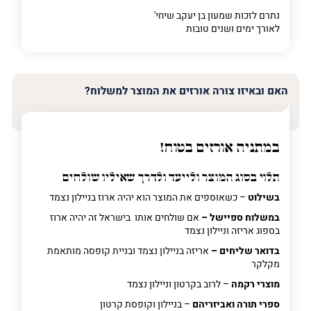
נתרם לזכות שמעון בן יעקב שיחי'
לאורך ימים ושנים טובות
האם ובאיזו צורה אורזים את המוצר למשלוח?
במתניה אורזים בטוח!
תלוי בסוג המוצר ולייעד ולדרך שאיליו שולחים
בשילוט
– כשאוספים את המוצר הוא יהיה ארוז בניילון נצמד
במשלוח ספיישל –
אם שולחים אותו בישראל זה יהיה ארוז
בספוג אריזה וניילון נצמד
בדואר שליחים –
אריזה בניילון נצמד ובניית קופסה מותאמת
מקלקר
מוצרי רקמה
– לרוב בקרטון וניילון נצמד
ספרי תורה ואביזריהם
– בניילון וקופסת קרטון