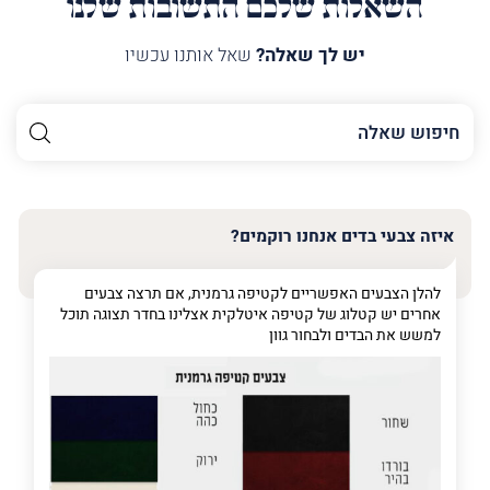
השאלות שלכם התשובות שלנו
יש לך שאלה?
שאל אותנו עכשיו
השם
שלך
האימייל
שלך
איזה צבעי בדים אנחנו רוקמים?
טלפון
(חובה)
להלן הצבעים האפשריים לקטיפה גרמנית, אם תרצה צבעים
אחרים יש קטלוג של קטיפה איטלקית אצלינו בחדר תצוגה תוכל
למשש את הבדים ולבחור גוון
פרט
על
מה
מדובר