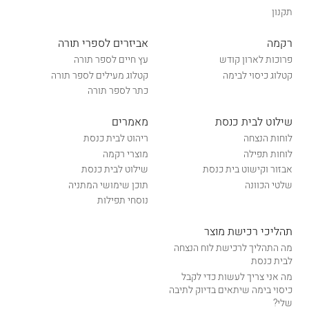
תקנון
רקמה
אביזרים לספרי תורה
פרוכות לארון קודש
עץ חיים לספר תורה
קטלוג כיסוי לבימה
קטלוג מעילים לספר תורה
כתר לספר תורה
שילוט לבית כנסת
מאמרים
לוחות הנצחה
ריהוט לבית כנסת
לוחות תפילה
מוצרי רקמה
אבזור וקישוט בית כנסת
שילוט לבית כנסת
שלטי הכוונה
תוכן שימושי המתניה
נוסחי תפילות
תהליכי רכישת מוצר
מה התהליך לרכישת לוח הנצחה
לבית כנסת
מה אני צריך לעשות כדי לקבל
כיסוי בימה שיתאים בדיוק לתיבה
שלי?