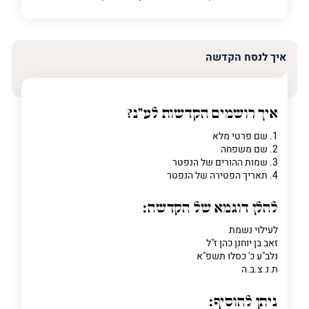
איך לנסח הקדשה
איך רושמים הקדשות לע"נ?
1. שם פרטי מלא
2. שם משפחה
3. שמות ההורים של הנפטר
4. תאריך הפטירה של הנפטר
להלן דוגמא של הקדשה:
לעילוי נשמת
זאב בן יוחנן כהן ז"ל
נלב"ע כ' כסלו תשפ"א
ת.נ.צ.ב.ה
ניתן להוסיף: