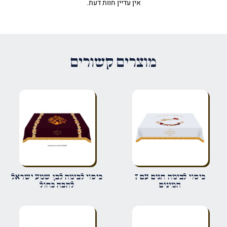
אין עדיין חוות דעת.
היה הראשון לכתוב סקירה “כיסוי
לבימה שופרות מודרני”
האימייל לא יוצג באתר.
שדות החובה מסומנים
*
מוצרים קשורים
הדירוג שלך
*
הביקורת שלך
*
שם
*
כיסוי לבימה חגים עם 7
כיסוי לבימה לבן שמע ישראל
המינים
להבה כחול
אימייל
*