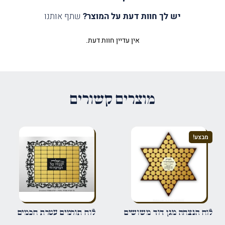
יש לך חוות דעת על המוצר?
שתף אותנו
אין עדיין חוות דעת.
היה הראשון לכתוב סקירה “לוח
הנצחה נר השם נשמה”
האימייל לא יוצג באתר.
שדות החובה מסומנים
*
מוצרים קשורים
הדירוג שלך
*
מבצע!
הביקורת שלך
*
שם
*
לוח הנצחה מגן דוד משושים
לוח תורמים עטרת חכמים