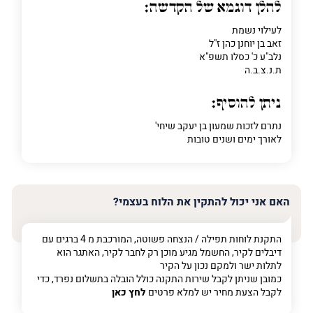
להלן דוגמא של הקדשה:
לעילוי נשמת
זאב בן יוחנן כהן ז"ל
נלב"ע כ' כסלו תשפ"א
ת.נ.צ.ב.ה
ניתן להוסיף:
נתרם לזכות שמעון בן יעקב שיחי'
לאורך ימים ושנים טובות
האם אני יכול להתקין את הלוח בעצמי?
התקנת לוחות תפילה / הנצחה פשוטה, המורכבת מ 4 ברגים עם
דיבלים לקיר, החשמל מגיע מוכן רק לחבר לקיר, האתגר הוא
לתלות ישר ולמקם נכון על הקיר
כמובן שניתן לקבל שירות התקנה כולל הובלה בתשלום נפרד, כדי
לקבל הצעת מחיר יש למלא פרטים
לחץ כאן