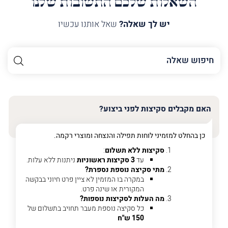
השאלות שלכם התשובות שלנו
יש לך שאלה?
שאל אותנו עכשיו
השם
שלך
האימייל
שלך
האם מקבלים סקיצות לפני ביצוע?
טלפון
(חובה)
כן בהחלט למזמיני לוחות תפילה והנצחה ומוצרי רקמה.
סקיצות ללא תשלום
:
עד
3 סקיצות ראשוניות
ניתנות ללא עלות.
מתי סקיצה נוספת נספרת?
פרט
במקרה בו המזמין לא ציין פרט חיוני בבקשה
על
המקורית או שינה פרט.
מה
מה העלות לסקיצות נוספות?
מדובר
כל סקיצה נוספת מעבר תחויב בתשלום של
150 ש"ח