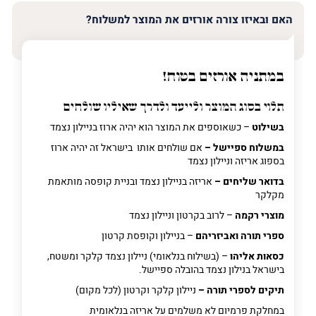
האם ובאיזו צורה אורזים את המוצר למשלוח?
במתניה אורזים בטוח!
תלוי בסוג המוצר ולייעד ולדרך שאיליו שולחים
בשילוט
– כשאוספים את המוצר הוא יהיה ארוז בניילון נצמד
במשלוח ספיישל –
אם שולחים אותו בישראל זה יהיה ארוז
בספוג אריזה וניילון נצמד
בדואר שליחים –
אריזה בניילון נצמד ובניית קופסה מותאמת
מקלקר
מוצרי רקמה
– לרוב בקרטון וניילון נצמד
ספרי תורה ואביזריהם
– בניילון וקופסת קרטון
כסאות אליהו
– (בשילוח בנלאומי) ניילון נצמד קלקר ומשטח,
בישראל בנילון נצמד בהובלה ספיישל.
תיקים לספרי תורה –
ניילון קלקר וקרטון (לכל מקום)
במחלקת פרמיום
לא משלמים על אריזה בנלאומית