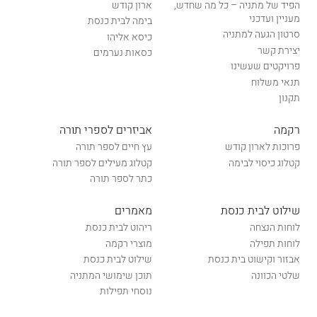
הפיד של מתניה – כל מה שחדש,
ארון קודש
מעניין ועדכני
בימה לבית כנסת
סרטון הגעה למתניה
כיסא אליהו
יצירת קשר
כסאות נערמים
פרויקטים שעשינו
תנאי משלוח
תקנון
רקמה
אביזרים לספרי תורה
פרוכות לארון קודש
עץ חיים לספר תורה
קטלוג כיסוי לבימה
קטלוג מעילים לספר תורה
כתר לספר תורה
שילוט לבית כנסת
מאמרים
לוחות הנצחה
ריהוט לבית כנסת
לוחות תפילה
מוצרי רקמה
אבזור וקישוט בית כנסת
שילוט לבית כנסת
שלטי הכוונה
תוכן שימושי המתניה
נוסחי תפילות