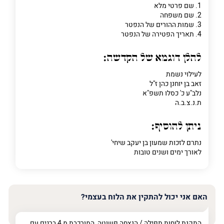
1. שם פרטי מלא
2. שם משפחה
3. שמות ההורים של הנפטר
4. תאריך הפטירה של הנפטר
להלן דוגמא של הקדשה:
לעילוי נשמת
זאב בן יוחנן כהן ז"ל
נלב"ע כ' כסלו תשפ"א
ת.נ.צ.ב.ה
ניתן להוסיף:
נתרם לזכות שמעון בן יעקב שיחי'
לאורך ימים ושנים טובות
האם אני יכול להתקין את הלוח בעצמי?
התקנת לוחות תפילה / הנצחה פשוטה, המורכבת מ 4 ברגים עם