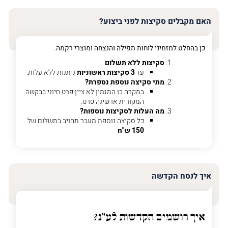
האימייל
שלך
האם מקבלים סקיצות לפני ביצוע?
טלפון
(חובה)
כן בהחלט למזמיני לוחות תפילה והנצחה ומוצרי רקמה.
סקיצות ללא תשלום
:
עד
3 סקיצות ראשוניות
ניתנות ללא עלות.
מתי סקיצה נוספת נספרת?
פרט
במקרה בו המזמין לא ציין פרט חיוני בבקשה
על
המקורית או שינה פרט.
מה
מה העלות לסקיצות נוספות?
מדובר
כל סקיצה נוספת מעבר תחויב בתשלום של
150 ש"ח
פרט על מה מדובר
איך לנסח הקדשה
איך רושמים הקדשות לע"נ?