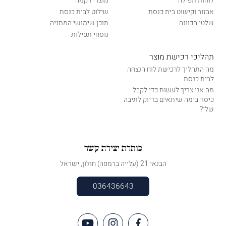
לוחות תפילה
מוצרי רקמה
אבזור וקישוט בית כנסת
שילוט לבית כנסת
שלטי הכוונה
תוכן שימושי המתניה
נוסחי תפילות
תהליכי רכישת מוצר
מה התהליך לרכישת לוח הנצחה
לבית כנסת
מה אני צריך לעשות כדי לקבל
כיסוי בימה שיתאים בדיוק לתיבה
שלי?
כותרת יצירת קשר
הבנאי 21 (עלייה ברמפה) חולון, ישראל
036436643