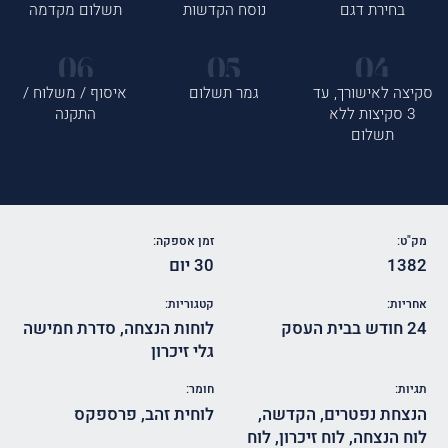
בחירת דגם
נוסח הקדשות
תשלום מקדמה
סקיצה לאישורך, עד
גמר תשלום
איסוף / משלוח /
3 סקיצות ללא
התקנה
תשלום
מק"ט:
זמן אספקה:
1382
30 יום
אחריות:
קטגוריות:
24 חודש בבית העסק
לוחות הנצחה
,
סדרת חמישה
גלי זיכרון
תגיות:
חומר:
הנצחת נפטרים
,
הקדשה
,
לוחית זהב
,
פרספקס
לוח הנצחה
,
לוח זיכרון
,
לוח