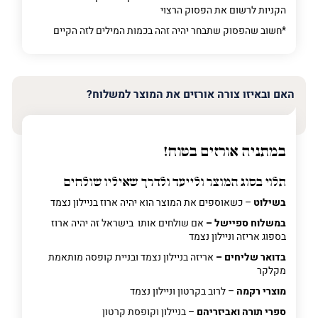
הקניות לרשום את הפסוק הרצוי
*חשוב שהפסוק שתבחר יהיה זהה בכמות המילים לזה הקיים
האם ובאיזו צורה אורזים את המוצר למשלוח?
במתניה אורזים בטוח!
תלוי בסוג המוצר ולייעד ולדרך שאיליו שולחים
בשילוט
– כשאוספים את המוצר הוא יהיה ארוז בניילון נצמד
במשלוח ספיישל –
אם שולחים אותו בישראל זה יהיה ארוז
בספוג אריזה וניילון נצמד
בדואר שליחים –
אריזה בניילון נצמד ובניית קופסה מותאמת
מקלקר
מוצרי רקמה
– לרוב בקרטון וניילון נצמד
ספרי תורה ואביזריהם
– בניילון וקופסת קרטון