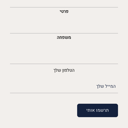
לך
פרטי
משפחה
נייד
הטלפון שלך
האימייל
שלך
(חובה)