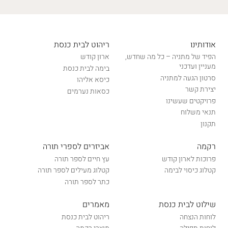
אודותינו
ריהוט לבית כנסת
הפיד של מתניה – כל מה שחדש,
ארון קודש
מעניין ועדכני
בימה לבית כנסת
סרטון הגעה למתניה
כיסא אליהו
יצירת קשר
כסאות נערמים
פרויקטים שעשינו
תנאי משלוח
תקנון
רקמה
אביזרים לספרי תורה
פרוכות לארון קודש
עץ חיים לספר תורה
קטלוג כיסוי לבימה
קטלוג מעילים לספר תורה
כתר לספר תורה
שילוט לבית כנסת
מאמרים
לוחות הנצחה
ריהוט לבית כנסת