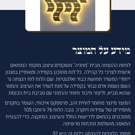
מידע על המוצר
לוחות ההנצחה מבית "מתניה" משקפים עיצוב מוקפד המותאם
אישית לצרכי כל קהילה. כל לוח מתוכנן בקפידה ומאופיין בסגנון
ייחודי המשדר תחושת כבוד ואלגנטיות. שם הלוח לוח הנצחה נר
השם נשמת אדם נבחר בקפידה על מנת לשדר את העיצוב והמסר
שהוא מביא, וליצור חיבור חזותי והרמוני עם סביבת בית הכנסת.
המוצר מיוצר מחומר לוחית זהב, פרספקס איכותי, העומד בתקנים
מחמירים של עמידות ויוקרה. גובה הלוח 76 ורוחבו 105
מתוכננים בהתאם לדרישות החלל והעיצוב המוקצה, כדי להבטיח
התאמה מושלמת ונוכחות מרשימה.
מספר הלוחיות להנצחה בלוח זה היא 32