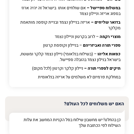
במשלוח ספיישל –
אם שולחים אותו בישראל זה יהיה ארוז
בספוג אריזה וניילון נצמד
בדואר שליחים –
אריזה בניילון נצמד ובניית קופסה מותאמת
מקלקר
מוצרי רקמה
– לרוב בקרטון וניילון נצמד
ספרי תורה ואביזריהם
– בניילון וקופסת קרטון
כסאות אליהו
– (בשילוח בנלאומי) ניילון נצמד קלקר ומשטח,
בישראל בנילון נצמד בהובלה ספיישל.
תיקים לספרי תורה –
ניילון קלקר וקרטון (לכל מקום)
במחלקת פרמיום
לא משלמים על אריזה בנלאומית
האם יש משלוחים לכל העולם?
כן בהחלט! יש מחשבון שילוח בסל הקניות המחשב את עלות
השילוח לפי הכתובת שלך