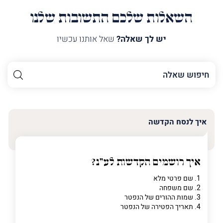
השאלות שלכם התשובות שלנו
יש לך שאלה?
שאל אותנו עכשיו
השם
שלך
האימייל
שלך
איך לנסח הקדשה
טלפון
(חובה)
איך רושמים הקדשות לע"נ?
1. שם פרטי מלא
2. שם משפחה
פרט
3. שמות ההורים של הנפטר
על
4. תאריך הפטירה של הנפטר
מה
מדובר