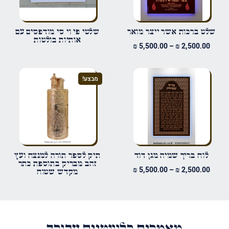
שם
*
שלט ברכות אשר ייצר מואר
שלטי פי וי סי מודפסים עם
אותיות בולטות
טווח
₪
5,500.00
–
₪
2,500.00
מחירים:
אימייל
*
עד
מבצע!
שמור בדפדפן זה את השם, האימייל והאתר שלי לפעם הבאה שאגיב.
לוח בריך שמיה מגן דוד
תיק לספר תורה למנצח ועץ
זהב מבריק בתוספת כתר
טווח
₪
5,500.00
–
₪
2,500.00
מקדש שטוח
מחירים:
עד