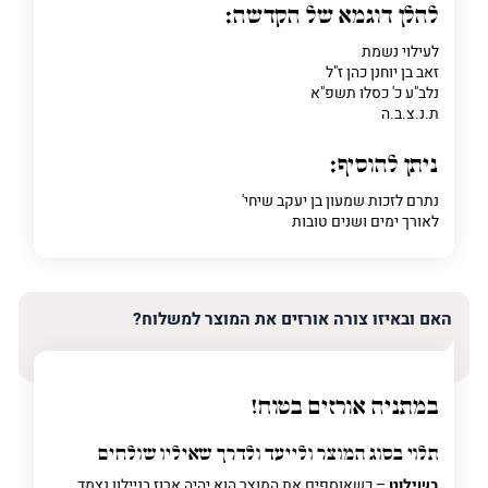
להלן דוגמא של הקדשה:
לעילוי נשמת
פרט על מה מדובר
זאב בן יוחנן כהן ז"ל
נלב"ע כ' כסלו תשפ"א
ת.נ.צ.ב.ה
ניתן להוסיף:
נתרם לזכות שמעון בן יעקב שיחי'
לאורך ימים ושנים טובות
האם ובאיזו צורה אורזים את המוצר למשלוח?
במתניה אורזים בטוח!
תלוי בסוג המוצר ולייעד ולדרך שאיליו שולחים
בשילוט
– כשאוספים את המוצר הוא יהיה ארוז בניילון נצמד