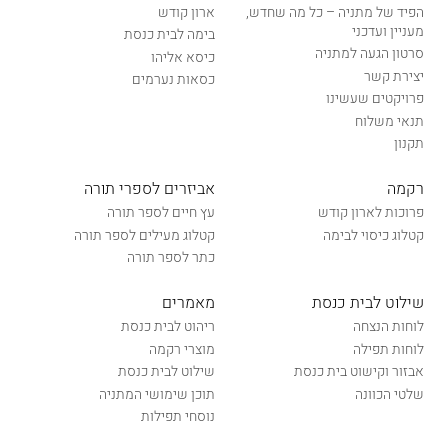
הפיד של מתניה – כל מה שחדש,
ארון קודש
מעניין ועדכני
בימה לבית כנסת
סרטון הגעה למתניה
כיסא אליהו
יצירת קשר
כסאות נערמים
פרויקטים שעשינו
תנאי משלוח
תקנון
רקמה
אביזרים לספרי תורה
פרוכות לארון קודש
עץ חיים לספר תורה
קטלוג כיסוי לבימה
קטלוג מעילים לספר תורה
כתר לספר תורה
שילוט לבית כנסת
מאמרים
לוחות הנצחה
ריהוט לבית כנסת
לוחות תפילה
מוצרי רקמה
אבזור וקישוט בית כנסת
שילוט לבית כנסת
שלטי הכוונה
תוכן שימושי המתניה
נוסחי תפילות