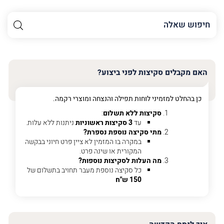
השם
שלך
האימייל
שלך
האם מקבלים סקיצות לפני ביצוע?
טלפון
(חובה)
כן בהחלט למזמיני לוחות תפילה והנצחה ומוצרי רקמה.
סקיצות ללא תשלום
:
עד
3 סקיצות ראשוניות
ניתנות ללא עלות.
מתי סקיצה נוספת נספרת?
פרט
במקרה בו המזמין לא ציין פרט חיוני בבקשה
על
המקורית או שינה פרט.
מה
מה העלות לסקיצות נוספות?
מדובר
כל סקיצה נוספת מעבר תחויב בתשלום של
150 ש"ח
פרט על מה מדובר