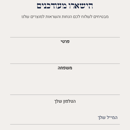
הישארו מעודכנים
מבטיחים לשלוח לכם הנחות והשראות למוצרים שלנו
השםש
לך
פרטי
משפחה
נייד
הטלפון שלך
האימייל
שלך
(חובה)