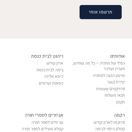
אודותינו
ריהוט לבית כנסת
הפיד של מתניה – כל מה שחדש,
ארון קודש
מעניין ועדכני
בימה לבית כנסת
סרטון הגעה למתניה
כיסא אליהו
יצירת קשר
כסאות נערמים
פרויקטים שעשינו
תנאי משלוח
תקנון
רקמה
אביזרים לספרי תורה
פרוכות לארון קודש
עץ חיים לספר תורה
קטלוג כיסוי לבימה
קטלוג מעילים לספר תורה