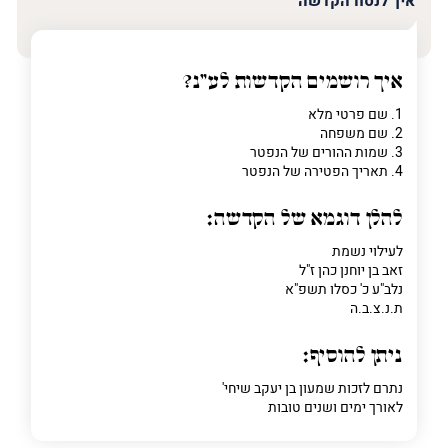
איך לנסח הקדשה
איך רושמים הקדשות לע"נ?
1. שם פרטי מלא
2. שם משפחה
3. שמות ההורים של הנפטר
4. תאריך הפטירה של הנפטר
להלן דוגמא של הקדשה:
לעילוי נשמת
זאב בן יוחנן כהן ז"ל
נלב"ע כ' כסלו תשפ"א
ת.נ.צ.ב.ה
ניתן להוסיף:
נתרם לזכות שמעון בן יעקב שיחי'
לאורך ימים ושנים טובות