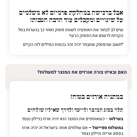
אבל ברכישה
במחלקת פרמיום
לא משלמים
על שינויים ומקבלים עוד הרבה הטבות!
שים לב לבחור את האופציה לשנות פסוק ואחר כך בהערות בסל
הקניות לרשום את הפסוק הרצוי
*חשוב שהפסוק שתבחר יהיה זהה בכמות המילים לזה הקיים
האם ובאיזו צורה אורזים את המוצר למשלוח?
במתניה אורזים בטוח!
תלוי בסוג המוצר ולייעד ולדרך שאיליו שולחים
בשילוט
– כשאוספים את המוצר הוא יהיה ארוז בניילון נצמד
במשלוח ספיישל –
אם שולחים אותו בישראל זה יהיה ארוז
בספוג אריזה וניילון נצמד