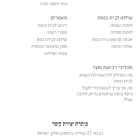
כתר לספר תורה
שילוט לבית כנסת
מאמרים
לוחות הנצחה
ריהוט לבית כנסת
לוחות תפילה
מוצרי רקמה
אבזור וקישוט בית כנסת
שילוט לבית כנסת
שלטי הכוונה
תוכן שימושי המתניה
נוסחי תפילות
תהליכי רכישת מוצר
מה התהליך לרכישת לוח הנצחה
לבית כנסת
מה אני צריך לעשות כדי לקבל
כיסוי בימה שיתאים בדיוק לתיבה
שלי?
כותרת יצירת קשר
הבנאי 21 (עלייה ברמפה) חולון, ישראל