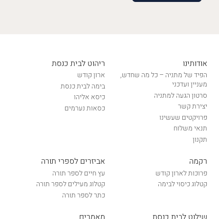
אודותינו
ריהוט לבית כנסת
הפיד של מתניה – כל מה שחדש,
ארון קודש
מעניין ועדכני
בימה לבית כנסת
סרטון הגעה למתניה
כיסא אליהו
יצירת קשר
כסאות נערמים
פרויקטים שעשינו
תנאי משלוח
תקנון
רקמה
אביזרים לספרי תורה
פרוכות לארון קודש
עץ חיים לספר תורה
קטלוג כיסוי לבימה
קטלוג מעילים לספר תורה
כתר לספר תורה
שילוט לבית כנסת
מאמרים