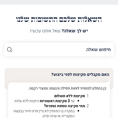
השאלות שלכם התשובות שלנו
יש לך שאלה?
שאל אותנו עכשיו
השם
שלך
האימייל
שלך
האם מקבלים סקיצות לפני ביצוע?
טלפון
(חובה)
כן בהחלט למזמיני לוחות תפילה והנצחה ומוצרי רקמה.
סקיצות ללא תשלום
:
עד
3 סקיצות ראשוניות
ניתנות ללא עלות.
מתי סקיצה נוספת נספרת?
פרט
במקרה בו המזמין לא ציין פרט חיוני בבקשה
על
המקורית או שינה פרט.