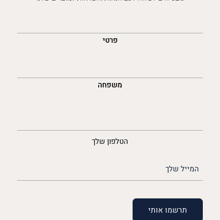
השםש
לך
פרטי
משפחה
נייד
הטלפון שלך
האימייל
שלך
(חובה)