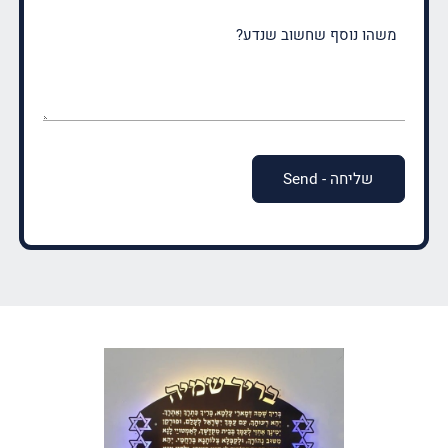
משהו
נוסף
שחשוב
שנדע?
(חובה)