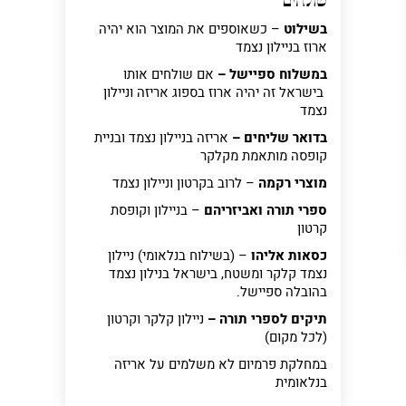
שולחים
בשילוט
– כשאוספים את המוצר הוא יהיה
ארוז בניילון נצמד
במשלוח ספיישל –
אם שולחים אותו
בישראל זה יהיה ארוז בספוג אריזה וניילון
נצמד
בדואר שליחים –
אריזה בניילון נצמד ובניית
קופסה מותאמת מקלקר
מוצרי רקמה
– לרוב בקרטון וניילון נצמד
ספרי תורה ואביזריהם
– בניילון וקופסת
קרטון
כסאות אליהו
– (בשילוח בנלאומי) ניילון
נצמד קלקר ומשטח, בישראל בנילון נצמד
בהובלה ספיישל.
תיקים לספרי תורה –
ניילון קלקר וקרטון
(לכל מקום)
במחלקת פרמיום
לא משלמים על אריזה
בנלאומית