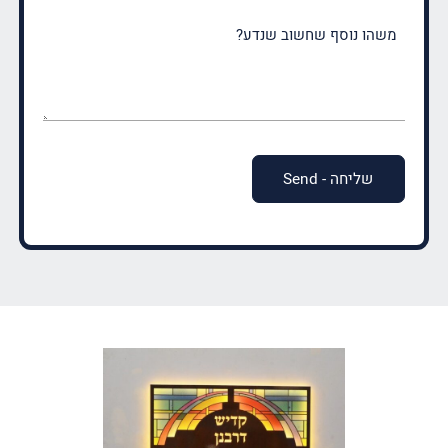
משהו
נוסף
שחשוב
שנדע?
(חובה)