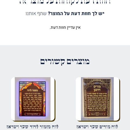
חוות דעת לקוחות על מוצר זה
יש לך חוות דעת על המוצר?
שתף אותנו
אין עדיין חוות דעת.
היה הראשון לכתוב סקירה “לוח
קדיש דרבנן שער ויטראז מואר”
האימייל לא יוצג באתר.
שדות החובה מסומנים
*
מוצרים קשורים
הדירוג שלך
*
הביקורת שלך
*
שם
*
לוח מודים שער ויטראז
לוח מזמור לדוד שער ויטראז