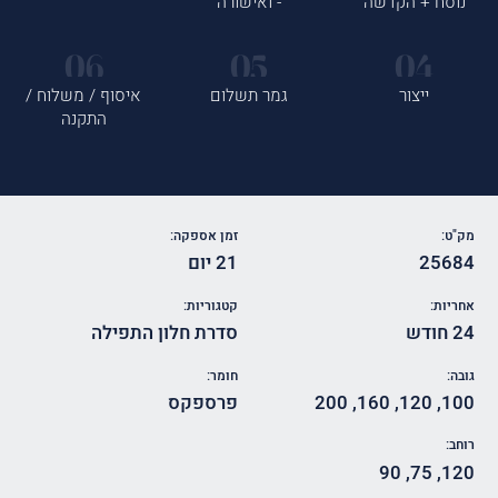
נוסח + הקדשה
- ואישורה
ייצור
גמר תשלום
איסוף / משלוח /
התקנה
מק"ט:
זמן אספקה:
25684
21 יום
אחריות:
קטגוריות:
24 חודש
סדרת חלון התפילה
גובה:
חומר:
100
,
120
,
160
,
200
פרספקס
רוחב:
90
,
75
,
120